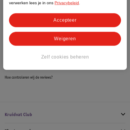
verwerken lees je in ons
Privacybeleid
.
Meer informatie
Accepteer
Bestel & Bezorginformatie
Weigeren
Bekijk ook
Zelf cookies beheren
Meer
Pampers
Alle Billendoekjes
Hoe controleren wij de reviews?
Kruidvat Club