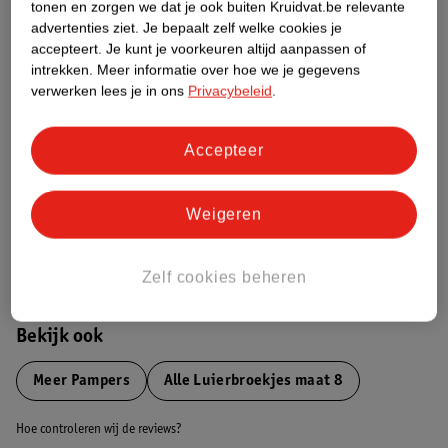
tonen en zorgen we dat je ook buiten Kruidvat.be relevante
advertenties ziet.
Je bepaalt zelf welke cookies je
Etiketinformatie
accepteert.
Je kunt je voorkeuren altijd aanpassen of
intrekken.
Meer informatie over hoe we je gegevens
verwerken lees je in ons
Privacybeleid
.
Nature Impact Score
Dit product heeft (nog) geen Nature
Accepteer
Impact Score.
Meer informatie
Weigeren
Bestel & Bezorginformatie
Zelf cookies beheren
Bekijk ook
Meer
Pampers
Alle Luierbroekjes maat 8
Hoe controleren wij de reviews?