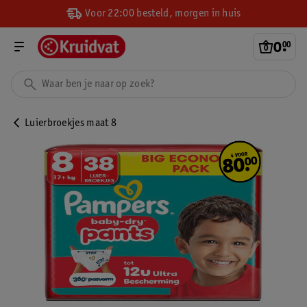
Voor 22:00 besteld, morgen in huis
0
.
00
Luierbroekjes maat 8