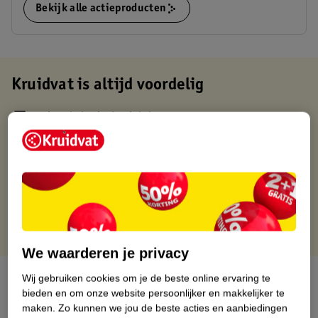
Bekijk alle actieproducten
Kruidvat is altijd voordelig
Gratis ophalen in de winkel
Op werkdagen voor 22:00 uur besteld, volgende dag in huis
Gratis thuisbezorgd vanaf 50.00
Gratis retourneren binnen 30 dagen
Gratis punten met je Kruidvat kaart
We waarderen je privacy
Over dit product
Wij gebruiken cookies om je de beste online ervaring te
bieden en om onze website persoonlijker en makkelijker te
maken.
Zo kunnen we jou de beste acties en aanbiedingen
Productinformatie