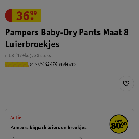
36
.
99
Pampers Baby-Dry Pants Maat 8
Luierbroekjes
mt 8 (17+kg), 38 stuks
42476 reviews
(4.63/5)
Actie
Pampers bigpack luiers en broekjes