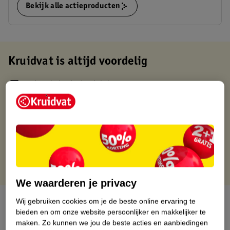
Bekijk alle actieproducten
Kruidvat is altijd voordelig
Gratis ophalen in de winkel
Op werkdagen voor 22:00 uur besteld, volgende dag in huis
Gratis thuisbezorgd vanaf 50.00
Gratis retourneren binnen 30 dagen
Gratis punten met je Kruidvat kaart
We waarderen je privacy
Over dit product
Wij gebruiken cookies om je de beste online ervaring te
bieden en om onze website persoonlijker en makkelijker te
maken.
Zo kunnen we jou de beste acties en aanbiedingen
Productinformatie