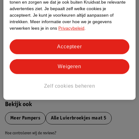
tonen en zorgen we dat je ook buiten Kruidvat.be relevante
advertenties ziet.
Je bepaalt zelf welke cookies je
Etiketinformatie
accepteert.
Je kunt je voorkeuren altijd aanpassen of
intrekken.
Meer informatie over hoe we je gegevens
verwerken lees je in ons
Privacybeleid
.
Nature Impact Score
Dit product heeft (nog) geen Nature
Accepteer
Impact Score.
Meer informatie
Weigeren
Bestel & Bezorginformatie
Zelf cookies beheren
Bekijk ook
Meer
Pampers
Alle Luierbroekjes maat 5
Hoe controleren wij de reviews?