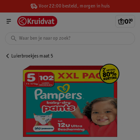
Voor 22:00 besteld, morgen in huis
0
.
00
Luierbroekjes maat 5