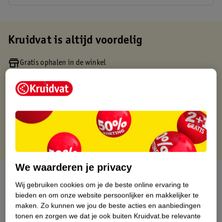
Kruidvat is altijd voordelig
Gratis ophalen in de winkel
Op werkdagen voor 22:00 uur besteld, volgende dag in huis
Gratis thuisbezorgd vanaf 50.00
Gratis retourneren binnen 30 dagen
Gratis punten met je Kruidvat kaart
We waarderen je privacy
Over dit product
Wij gebruiken cookies om je de beste online ervaring te
bieden en om onze website persoonlijker en makkelijker te
Productinformatie
maken.
Zo kunnen we jou de beste acties en aanbiedingen
tonen en zorgen we dat je ook buiten Kruidvat.be relevante