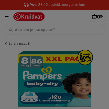
Voor 22:00 besteld, morgen in huis
0
.
00
Luiers maat 8