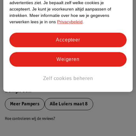
advertenties ziet.
Je bepaalt zelf welke cookies je
Etiketinformatie
accepteert.
Je kunt je voorkeuren altijd aanpassen of
intrekken.
Meer informatie over hoe we je gegevens
Nature Impact Score
verwerken lees je in ons
Privacybeleid
.
Dit product heeft (nog) geen Nature
Impact Score.
Accepteer
Meer informatie
Weigeren
Bestel & Bezorginformatie
Zelf cookies beheren
Bekijk ook
Meer
Pampers
Alle Luiers maat 8
Hoe controleren wij de reviews?