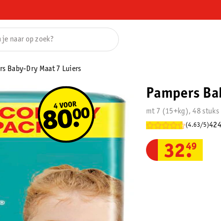
s Baby-Dry Maat 7 Luiers
Pampers Bab
mt 7 (15+kg), 48 stuks
424
(4.63/5)
32
.
49