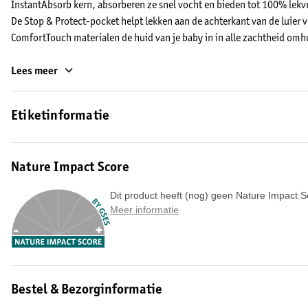
InstantAbsorb kern, absorberen ze snel vocht en bieden tot 100% lekv
De Stop & Protect-pocket helpt lekken aan de achterkant van de luier 
ComfortTouch materialen de huid van je baby in in alle zachtheid omh
Pampers Baby-Dry luiers bieden betrouwbare bescherming dankzij de 
Lees meer
extra bescherming tegen lekken rond de beentjes en de urine-indicator 
verschonen.
Etiketinformatie
De voordelen van de Pampers Baby-Dry Maat 7 Luiers:
• InstantAbsorb kern absorbeert voortdurend vocht
Nature Impact Score
• Stop & Protect-pocket helpt lekken aan de achterkant van de luier 
• ComfortTouch laag omhult de huid van je baby in alle zachtheid
Dit product heeft (nog) geen Nature Impact S
• Dubbele beschermrandjes helpen lekken rond de beentjes voorkome
Meer informatie
• Rekbare zijkanten zorgen voor een optimale en comfortabele pasvo
• Handige urine-indicator kleurt blauw wanneer het in contact komt m
worden verschoond
• Dermatologisch getest
• Vrij van EU-parfumallergenen
Bestel & Bezorginformatie
• Standard 100 gecertificeerd door OEKO-TEX