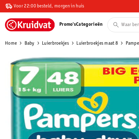
Voor 22:00 besteld, morgen in huis
Promo's
Categorieën
Home
Baby
Luierbroekjes
Luierbroekjes maat 8
Pamper