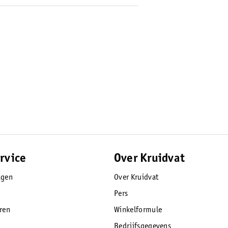
rvice
Over Kruidvat
agen
Over Kruidvat
Pers
eren
Winkelformule
Bedrijfsgegevens