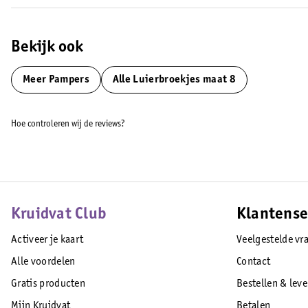
EAN code:8006530143561
Bekijk ook
Meer
Pampers
Alle Luierbroekjes maat 8
Hoe controleren wij de reviews?
Kruidvat Club
Klantense
Activeer je kaart
Veelgestelde vr
Alle voordelen
Contact
Gratis producten
Bestellen & lev
Mijn Kruidvat
Betalen