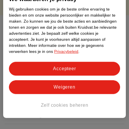
Wij gebruiken cookies om je de beste online ervaring te
bieden en om onze website persoonlijker en makkelijker te
maken.
Zo kunnen we jou de beste acties en aanbiedingen
Over dit product
tonen en zorgen we dat je ook buiten Kruidvat.be relevante
advertenties ziet.
Je bepaalt zelf welke cookies je
Productinformatie
accepteert.
Je kunt je voorkeuren altijd aanpassen of
intrekken.
Meer informatie over hoe we je gegevens
verwerken lees je in ons
Privacybeleid
.
Etiketinformatie
Accepteer
Nature Impact Score
Dit product heeft (nog) geen Nature
Impact Score.
Weigeren
Meer informatie
Zelf cookies beheren
Bestel & Bezorginformatie