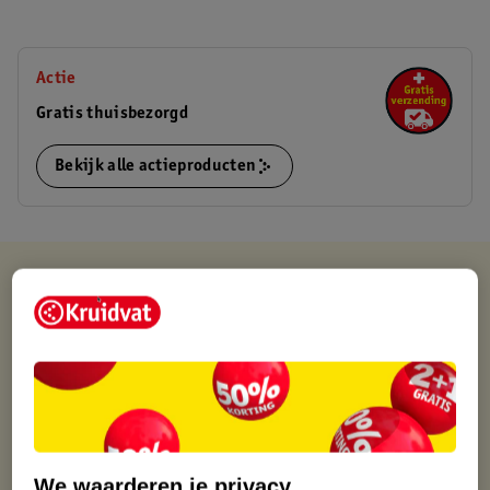
Actie
Gratis thuisbezorgd
Bekijk alle actieproducten
Kruidvat is altijd voordelig
Gratis ophalen in de winkel
Op werkdagen voor 22:00 uur besteld, volgende dag in huis
Gratis thuisbezorgd vanaf 50.00
Gratis retourneren binnen 30 dagen
Gratis punten met je Kruidvat kaart
We waarderen je privacy