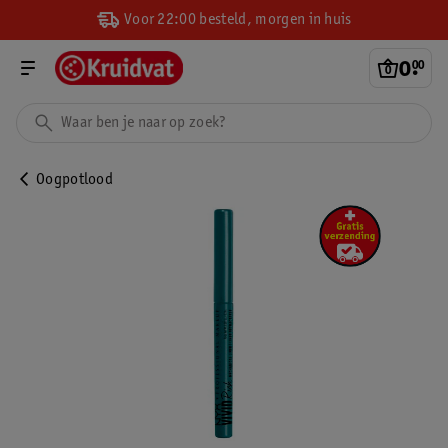
Voor 22:00 besteld, morgen in huis
0
.
00
Oogpotlood