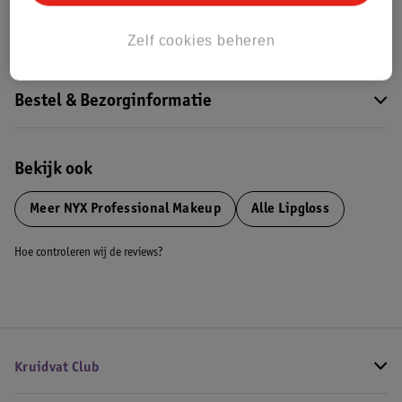
Impact Score.
Meer informatie
Zelf cookies beheren
Bestel & Bezorginformatie
Bekijk ook
Meer
NYX Professional Makeup
Alle Lipgloss
Hoe controleren wij de reviews?
Kruidvat Club