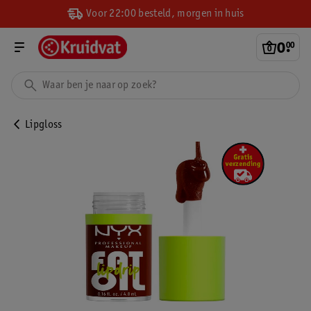
Voor 22:00 besteld, morgen in huis
0
.
00
Lipgloss