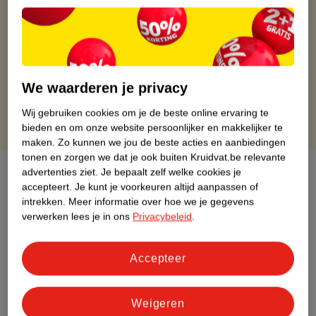
Gratis ophalen in de winkel
Op werkdagen voor 22:00 uur besteld, volgende dag in huis
Gratis thuisbezorgd vanaf 50.00
Gratis retourneren binnen 30 dagen
Gratis punten met je Kruidvat kaart
We waarderen je privacy
Wij gebruiken cookies om je de beste online ervaring te
bieden en om onze website persoonlijker en makkelijker te
maken.
Zo kunnen we jou de beste acties en aanbiedingen
tonen en zorgen we dat je ook buiten Kruidvat.be relevante
Over dit product
advertenties ziet.
Je bepaalt zelf welke cookies je
accepteert.
Je kunt je voorkeuren altijd aanpassen of
intrekken.
Meer informatie over hoe we je gegevens
Productinformatie
verwerken lees je in ons
Privacybeleid
.
Etiketinformatie
Accepteer
Nature Impact Score
Weigeren
Dit product heeft (nog) geen Nature