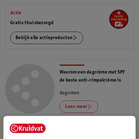
Actie
Gratis thuisbezorgd
Bekijk alle actieproducten
Waarom een dagcrème met SPF
de beste anti-rimpelcrème is
dagcrème
Lees meer
Kruidvat is altijd voordelig