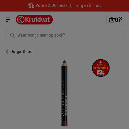
Voor 22:00 besteld, morgen in huis
0
.
00
Oogpotlood