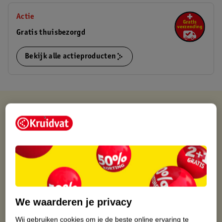
Actie
Gratis thuisbezorgd
Bekijk alle actieproducten
Kruidvat is altijd voordelig
Gratis ophalen in de winkel
Op werkdagen voor 22:00 uur besteld, volgende dag in huis
Gratis thuisbezorgd vanaf 50.00
Gratis retourneren binnen 30 dagen
Gratis punten met je Kruidvat kaart
We waarderen je privacy
Wij gebruiken cookies om je de beste online ervaring te