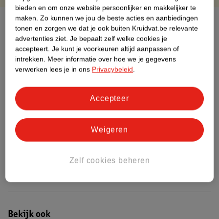
bieden en om onze website persoonlijker en makkelijker te
maken.
Zo kunnen we jou de beste acties en aanbiedingen
Over dit product
tonen en zorgen we dat je ook buiten Kruidvat.be relevante
advertenties ziet.
Je bepaalt zelf welke cookies je
Productinformatie
accepteert.
Je kunt je voorkeuren altijd aanpassen of
intrekken.
Meer informatie over hoe we je gegevens
verwerken lees je in ons
Privacybeleid
.
Etiketinformatie
Accepteer
Nature Impact Score
Dit product heeft (nog) geen Nature
Impact Score.
Weigeren
Meer informatie
Zelf cookies beheren
Bestel & Bezorginformatie
Bekijk ook