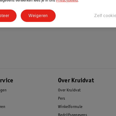
gegevens verwerken lees je in ons
Privacybeleid
.
pteer
Weigeren
Zelf cooki
rvice
Over Kruidvat
agen
Over Kruidvat
Pers
eren
Winkelformule
Bedrijfsgegevens