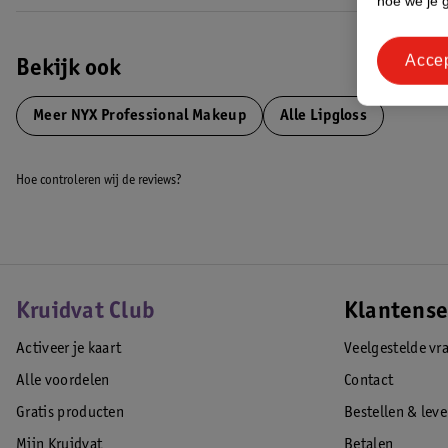
hoe we je 
Acce
Bekijk ook
Meer
NYX Professional Makeup
Alle Lipgloss
Hoe controleren wij de reviews?
Kruidvat Club
Klantense
Activeer je kaart
Veelgestelde vr
Alle voordelen
Contact
Gratis producten
Bestellen & lev
Mijn Kruidvat
Betalen