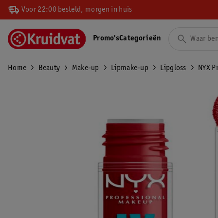
Voor 22:00 besteld, morgen in huis
Promo's
Categorieën
Home
Beauty
Make-up
Lipmake-up
Lipgloss
NYX Pr