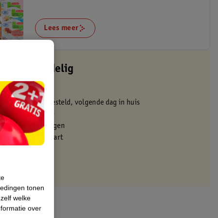
Lees meer
altijd voordelig
 in de winkel
oor 22:00 uur besteld, volgende dag in huis
zorgd vanaf 50.00
eren binnen 30 dagen
met je Kruidvat kaart
te
iedingen tonen
 zelf welke
formatie over