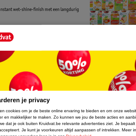
n instant wet-shine-finish met een langdurig
lipgloss licht aan op je lippen voor een
or een precieze applicatie, zodat je met
Kruidvat is 
 niet alleen prachtig, maar ook verzorgend.
en luxe verzorging voor je lippen.
Gratis ophalen
Op werkdagen v
gloss zorgt voor een natuurlijk ogende
Gratis thuisbe
indrukwekkende pigmentatie is deze lipgloss
Gratis retourn
unieke looks en laat je lippen stralen met
Gratis punten 
core.
ipgloss!
rderen je privacy
ken cookies om je de beste online ervaring te bieden en om onze websi
er en makkelijker te maken.
Zo kunnen we jou de beste acties en aanb
e dat je ook buiten Kruidvat.be relevante advertenties ziet.
Je bepaalt
accepteert.
Je kunt je voorkeuren altijd aanpassen of intrekken.
Meer in