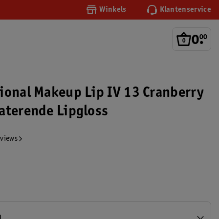
Winkels
Klantenservice
0
.
00
ional Makeup Lip IV 13 Cranberry
aterende Lipgloss
eviews
h