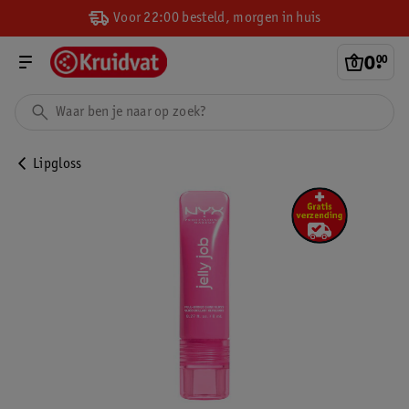
Voor 22:00 besteld, morgen in huis
0
.
00
Lipgloss