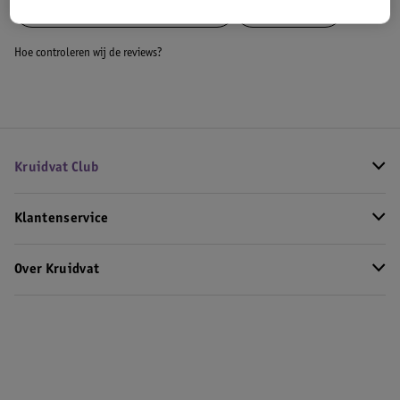
Meer
NYX Professional Makeup
Alle Lipgloss
Hoe controleren wij de reviews?
Kruidvat Club
Klantenservice
Over Kruidvat