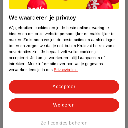
Over dit product
We waarderen je privacy
Productinformatie
Wij gebruiken cookies om je de beste online ervaring te
bieden en om onze website persoonlijker en makkelijker te
Etiketinformatie
maken.
Zo kunnen we jou de beste acties en aanbiedingen
tonen en zorgen we dat je ook buiten Kruidvat.be relevante
advertenties ziet.
Je bepaalt zelf welke cookies je
Nature Impact Score
accepteert.
Je kunt je voorkeuren altijd aanpassen of
Dit product heeft (nog) geen Nature
intrekken.
Meer informatie over hoe we je gegevens
Impact Score.
verwerken lees je in ons
Privacybeleid
.
Meer informatie
Accepteer
Bestel & Bezorginformatie
Weigeren
Bekijk ook
Zelf cookies beheren