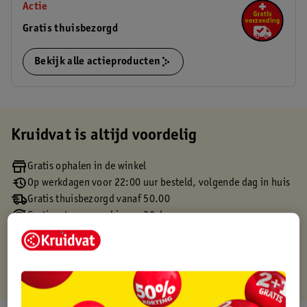
Actie
Gratis thuisbezorgd
Bekijk alle actieproducten
Kruidvat is altijd voordelig
Gratis ophalen in de winkel
Op werkdagen voor 22:00 uur besteld, volgende dag in huis
Gratis thuisbezorgd vanaf 50.00
Gratis retourneren binnen 30 dagen
Gratis punten met je Kruidvat kaart