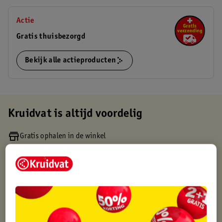
Actie
Gratis thuisbezorgd
Bekijk alle actieproducten
Kruidvat is altijd voordelig
Gratis ophalen in de winkel
Op werkdagen voor 22:00 uur besteld, volgende dag in huis
Gratis thuisbezorgd vanaf 50.00
Gratis retourneren binnen 30 dagen
Gratis punten met je Kruidvat kaart