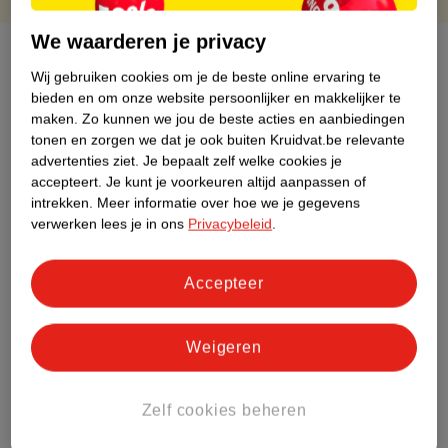
We waarderen je privacy
Over dit product
Wij gebruiken cookies om je de beste online ervaring te
bieden en om onze website persoonlijker en makkelijker te
Productinformatie
maken.
Zo kunnen we jou de beste acties en aanbiedingen
tonen en zorgen we dat je ook buiten Kruidvat.be relevante
Etiketinformatie
advertenties ziet.
Je bepaalt zelf welke cookies je
accepteert.
Je kunt je voorkeuren altijd aanpassen of
intrekken.
Meer informatie over hoe we je gegevens
Nature Impact Score
verwerken lees je in ons
Privacybeleid
.
Dit product heeft (nog) geen Nature
Impact Score.
Accepteer
Meer informatie
Weigeren
Bestel & Bezorginformatie
Zelf cookies beheren