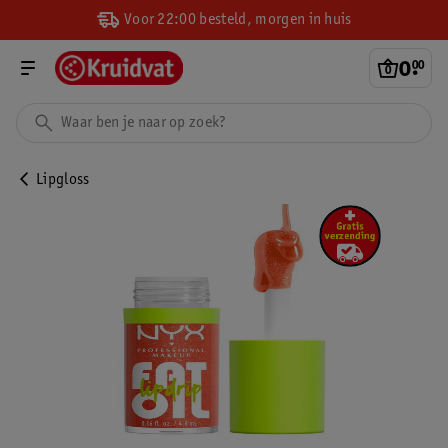
Voor 22:00 besteld, morgen in huis
0
.
00
Lipgloss