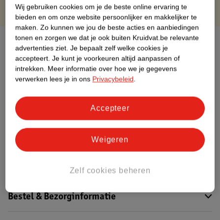
Wij gebruiken cookies om je de beste online ervaring te
bieden en om onze website persoonlijker en makkelijker te
maken.
Zo kunnen we jou de beste acties en aanbiedingen
tonen en zorgen we dat je ook buiten Kruidvat.be relevante
Over dit product
advertenties ziet.
Je bepaalt zelf welke cookies je
accepteert.
Je kunt je voorkeuren altijd aanpassen of
Productinformatie
intrekken.
Meer informatie over hoe we je gegevens
verwerken lees je in ons
Privacybeleid
.
Etiketinformatie
Accepteer
Nature Impact Score
Dit product heeft (nog) geen Nature
Weigeren
Impact Score.
Meer informatie
Zelf cookies beheren
Bestel & Bezorginformatie