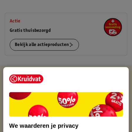
Actie
Gratis thuisbezorgd
Bekijk alle actieproducten
Kruidvat is altijd voordelig
Gratis ophalen in de winkel
Op werkdagen voor 22:00 uur besteld, volgende dag in huis
Gratis thuisbezorgd vanaf 50.00
Gratis retourneren binnen 30 dagen
Gratis punten met je Kruidvat kaart
We waarderen je privacy