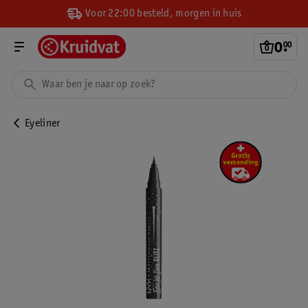
Voor 22:00 besteld, morgen in huis
0
.
00
Eyeliner