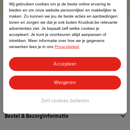
Wij gebruiken cookies om je de beste online ervaring te
bieden en om onze website persoonlijker en makkelijker te
maken.
Zo kunnen we jou de beste acties en aanbiedingen
tonen en zorgen we dat je ook buiten Kruidvat.be relevante
Over dit product
advertenties ziet.
Je bepaalt zelf welke cookies je
accepteert.
Je kunt je voorkeuren altijd aanpassen of
Productinformatie
intrekken.
Meer informatie over hoe we je gegevens
verwerken lees je in ons
Privacybeleid
.
Etiketinformatie
Accepteer
Nature Impact Score
Dit product heeft (nog) geen Nature
Weigeren
Impact Score.
Meer informatie
Zelf cookies beheren
Bestel & Bezorginformatie