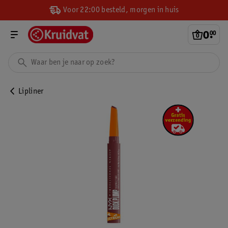
Voor 22:00 besteld, morgen in huis
0
.
00
Lipliner