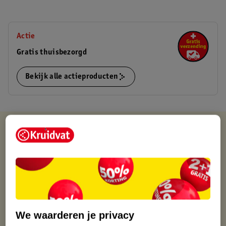
Actie
Gratis thuisbezorgd
Bekijk alle actieproducten
Kruidvat is altijd voordelig
Gratis ophalen in de winkel
Op werkdagen voor 22:00 uur besteld, volgende dag in huis
Gratis thuisbezorgd vanaf 50.00
Gratis retourneren binnen 30 dagen
Gratis punten met je Kruidvat kaart
We waarderen je privacy