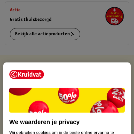
Actie
Gratis thuisbezorgd
Bekijk alle actieproducten
Kruidvat is altijd voordelig
Gratis ophalen in de winkel
Op werkdagen voor 22:00 uur besteld, volgende dag in huis
Gratis thuisbezorgd vanaf 50.00
Gratis retourneren binnen 30 dagen
Gratis punten met je Kruidvat kaart
We waarderen je privacy
Wij gebruiken cookies om je de beste online ervaring te