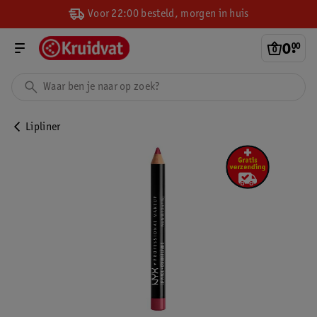
Voor 22:00 besteld, morgen in huis
0
.
00
Lipliner