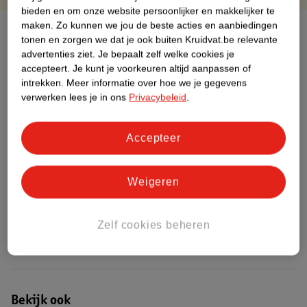
bieden en om onze website persoonlijker en makkelijker te
maken.
Zo kunnen we jou de beste acties en aanbiedingen
Over dit product
tonen en zorgen we dat je ook buiten Kruidvat.be relevante
advertenties ziet.
Je bepaalt zelf welke cookies je
Productinformatie
accepteert.
Je kunt je voorkeuren altijd aanpassen of
intrekken.
Meer informatie over hoe we je gegevens
verwerken lees je in ons
Privacybeleid
.
Etiketinformatie
Accepteer
Nature Impact Score
Dit product heeft (nog) geen Nature
Impact Score.
Weigeren
Meer informatie
Zelf cookies beheren
Bestel & Bezorginformatie
Bekijk ook