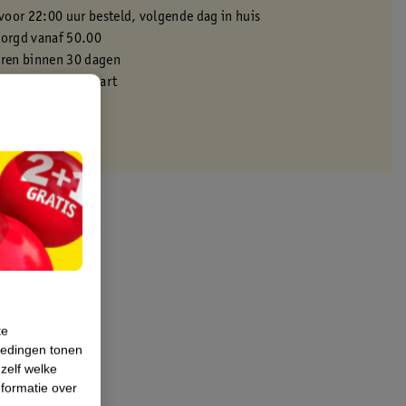
oor 22:00 uur besteld, volgende dag in huis
zorgd vanaf 50.00
eren binnen 30 dagen
met je Kruidvat kaart
te
iedingen tonen
 zelf welke
formatie over