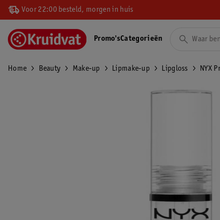
Voor 22:00 besteld, morgen in huis
Promo's
Categorieën
Home
Beauty
Make-up
Lipmake-up
Lipgloss
NYX Pr