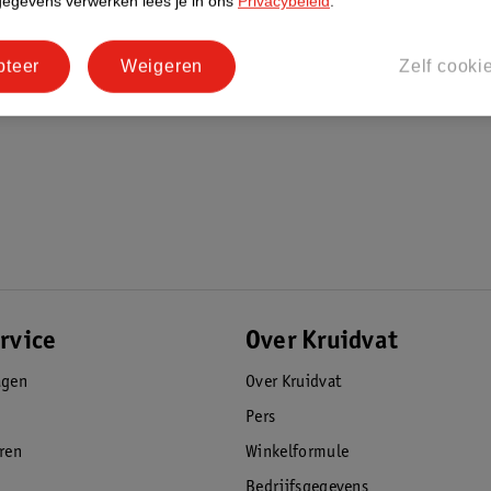
gegevens verwerken lees je in ons
Privacybeleid
.
pteer
Weigeren
Zelf cooki
rvice
Over Kruidvat
agen
Over Kruidvat
Pers
eren
Winkelformule
Bedrijfsgegevens