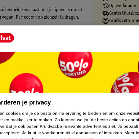
Op werkdagen v
uikerkoekje en maakt dat je lippen er direct
Gratis thuisbe
dig vegan. Perfect om op zichzelf te dragen,
Gratis retourn
Gratis punten 
core.
rderen je privacy
ken cookies om je de beste online ervaring te bieden en om onze websi
er en makkelijker te maken.
Zo kunnen we jou de beste acties en aanb
e dat je ook buiten Kruidvat.be relevante advertenties ziet.
Je bepaalt
accepteert.
Je kunt je voorkeuren altijd aanpassen of intrekken.
Meer in