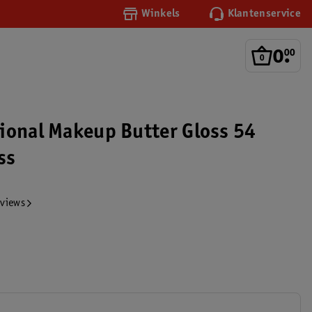
Winkels
Klantenservice
0
.
00
ional Makeup Butter Gloss 54
ss
eviews