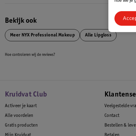
hoe we je 
Acce
Bekijk ook
Meer
NYX Professional Makeup
Alle Lipgloss
Hoe controleren wij de reviews?
Kruidvat Club
Klantense
Activeer je kaart
Veelgestelde vr
Alle voordelen
Contact
Gratis producten
Bestellen & lev
Mijn Kruidvat
Betalen