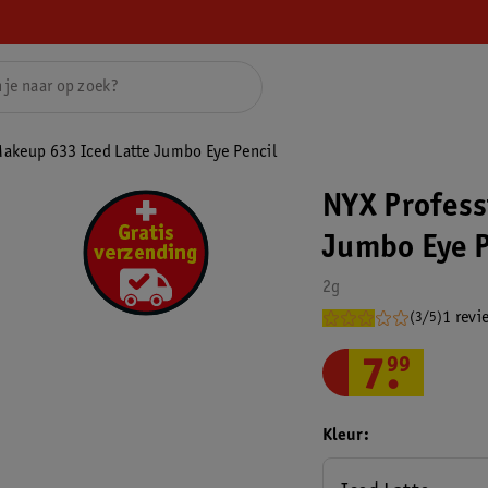
Makeup 633 Iced Latte Jumbo Eye Pencil
NYX Profess
Jumbo Eye P
2g
1 revi
(3/5)
7
.
99
Kleur