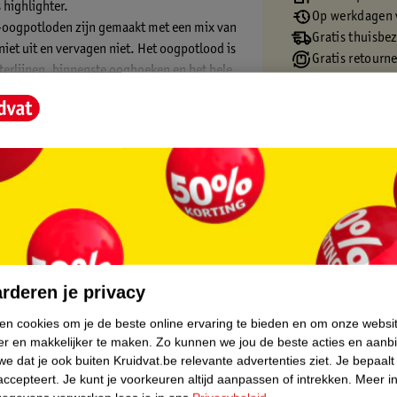
 highlighter.
Op werkdagen v
o-oogpotloden zijn gemaakt met een mix van
Gratis thuisbe
niet uit en vervagen niet. Het oogpotlood is
Gratis retourn
terlijnen, binnenste ooghoeken en het hele
Gratis punten 
core.
rderen je privacy
ken cookies om je de beste online ervaring te bieden en om onze websi
er en makkelijker te maken.
Zo kunnen we jou de beste acties en aanb
e dat je ook buiten Kruidvat.be relevante advertenties ziet.
Je bepaalt
accepteert.
Je kunt je voorkeuren altijd aanpassen of intrekken.
Meer in