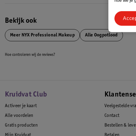
hoe we je 
Acce
Bekijk ook
Meer
NYX Professional Makeup
Alle Oogpotlood
Hoe controleren wij de reviews?
Kruidvat Club
Klantense
Activeer je kaart
Veelgestelde vr
Alle voordelen
Contact
Gratis producten
Bestellen & lev
Mijn Kruidvat
Betalen