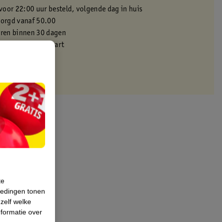
oor 22:00 uur besteld, volgende dag in huis
zorgd vanaf 50.00
eren binnen 30 dagen
met je Kruidvat kaart
te
iedingen tonen
 zelf welke
formatie over