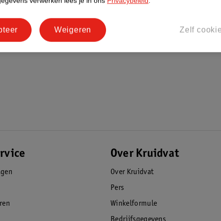
gegevens verwerken lees je in ons
Privacybeleid
.
pteer
Weigeren
Zelf cooki
rvice
Over Kruidvat
agen
Over Kruidvat
Pers
eren
Winkelformule
Bedrijfsgegevens