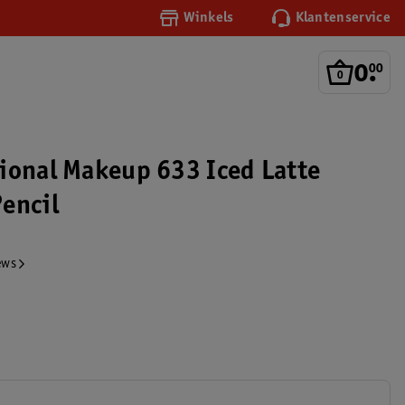
Winkels
Klantenservice
0
.
00
ional Makeup 633 Iced Latte
encil
ews