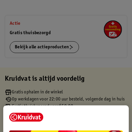
Actie
Gratis thuisbezorgd
Bekijk alle actieproducten
Kruidvat is altijd voordelig
Gratis ophalen in de winkel
Op werkdagen voor 22:00 uur besteld, volgende dag in huis
Gratis thuisbezorgd vanaf 50.00
Gratis retourneren binnen 30 dagen
Gratis punten met je Kruidvat kaart