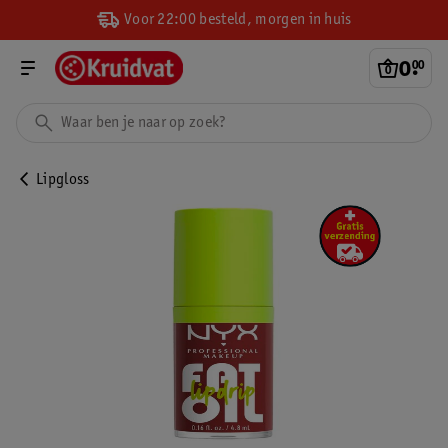
Voor 22:00 besteld, morgen in huis
0
.
00
Lipgloss