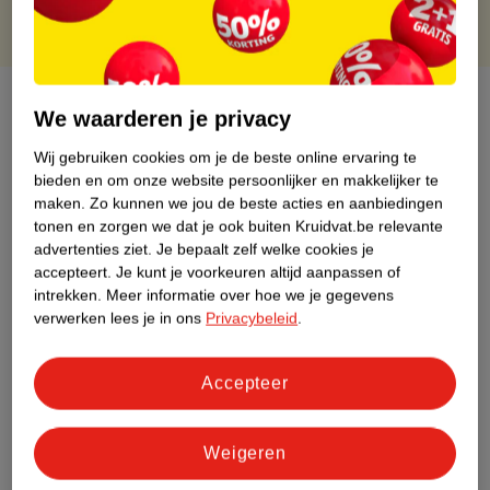
Over dit product
We waarderen je privacy
Productinformatie
Wij gebruiken cookies om je de beste online ervaring te
bieden en om onze website persoonlijker en makkelijker te
maken.
Zo kunnen we jou de beste acties en aanbiedingen
Etiketinformatie
tonen en zorgen we dat je ook buiten Kruidvat.be relevante
advertenties ziet.
Je bepaalt zelf welke cookies je
accepteert.
Je kunt je voorkeuren altijd aanpassen of
Nature Impact Score
intrekken.
Meer informatie over hoe we je gegevens
Dit product heeft (nog) geen Nature
verwerken lees je in ons
Privacybeleid
.
Impact Score.
Meer informatie
Accepteer
Bestel & Bezorginformatie
Weigeren