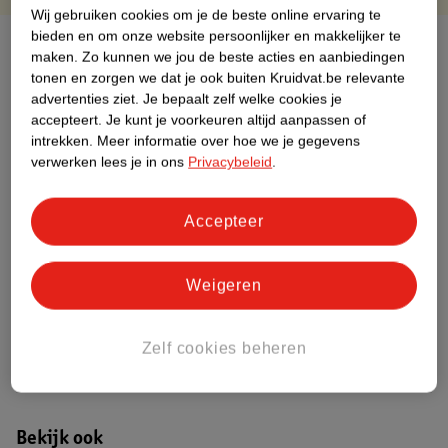
Wij gebruiken cookies om je de beste online ervaring te
bieden en om onze website persoonlijker en makkelijker te
Over dit product
maken.
Zo kunnen we jou de beste acties en aanbiedingen
tonen en zorgen we dat je ook buiten Kruidvat.be relevante
Productinformatie
advertenties ziet.
Je bepaalt zelf welke cookies je
accepteert.
Je kunt je voorkeuren altijd aanpassen of
intrekken.
Meer informatie over hoe we je gegevens
Etiketinformatie
verwerken lees je in ons
Privacybeleid
.
Nature Impact Score
Accepteer
Dit product heeft (nog) geen Nature
Impact Score.
Meer informatie
Weigeren
Zelf cookies beheren
Bestel & Bezorginformatie
Bekijk ook