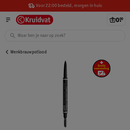
Voor 22:00 besteld, morgen in huis
0
.
00
Wenkbrauwpotlood