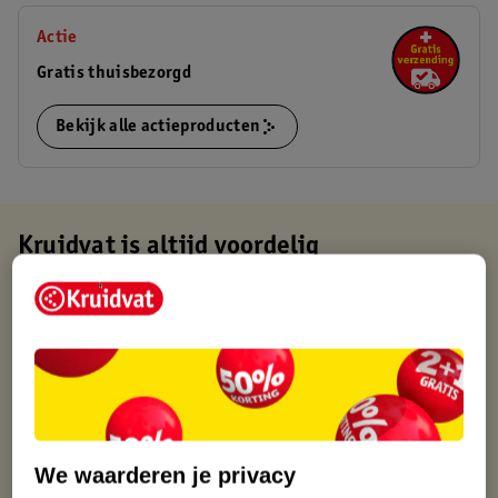
Actie
Gratis thuisbezorgd
Bekijk alle actieproducten
Kruidvat is altijd voordelig
Gratis ophalen in de winkel
Op werkdagen voor 22:00 uur besteld, volgende dag in huis
Gratis thuisbezorgd vanaf 50.00
Gratis retourneren binnen 30 dagen
Gratis punten met je Kruidvat kaart
We waarderen je privacy