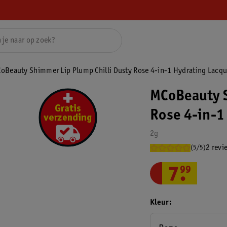
oBeauty Shimmer Lip Plump Chilli Dusty Rose 4-in-1 Hydrating Lacqu
MCoBeauty S
Rose 4-in-1
2g
2 revi
(5/5)
7
.
99
Kleur