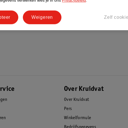
gegevens verwerken lees je in ons
Privacybeleid
.
pteer
Weigeren
Zelf cooki
rvice
Over Kruidvat
agen
Over Kruidvat
Pers
eren
Winkelformule
Bedrijfsgegevens