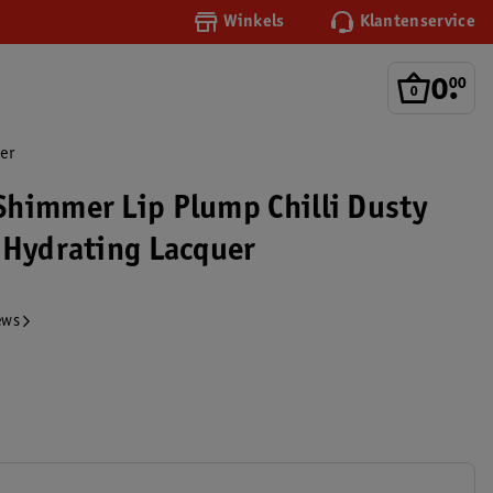
Winkels
Klantenservice
0
.
00
er
himmer Lip Plump Chilli Dusty
 Hydrating Lacquer
ews