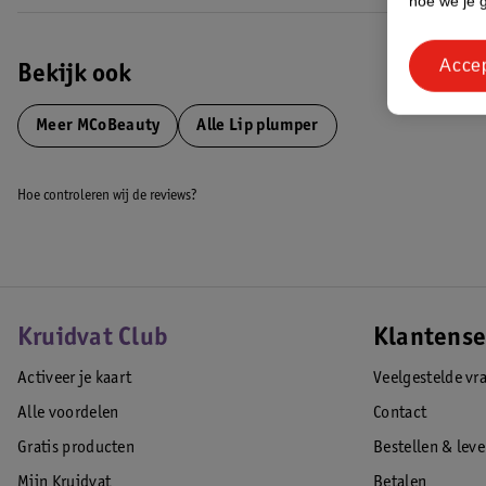
hoe we je 
Acce
Bekijk ook
Meer
MCoBeauty
Alle Lip plumper
Hoe controleren wij de reviews?
Kruidvat Club
Klantense
Activeer je kaart
Veelgestelde vr
Alle voordelen
Contact
Gratis producten
Bestellen & lev
Mijn Kruidvat
Betalen