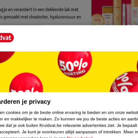
agje en verandert in een dekkende lak met
n is gemaakt met sheaboter, hyaluronzuur en
ose 4-in-1 Hydrating Lacquer:
Kruidvat is 
Gratis ophalen
Op werkdagen v
Gratis thuisbe
Gratis retourn
e 4-in-1 Hydrating Lacquer?
Gratis punten 
core.
dien nodig om kleur en glans op te bouwen.
t.
rderen je privacy
ken cookies om je de beste online ervaring te bieden en om onze websi
er en makkelijker te maken.
Zo kunnen we jou de beste acties en aanb
e dat je ook buiten Kruidvat.be relevante advertenties ziet.
Je bepaalt
accepteert.
Je kunt je voorkeuren altijd aanpassen of intrekken.
Meer in