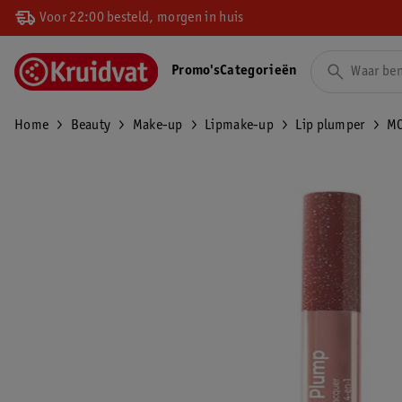
Voor 22:00 besteld, morgen in huis
Promo's
Categorieën
Home
Beauty
Make-up
Lipmake-up
Lip plumper
MC