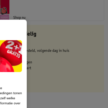
Shop nu
altijd voordelig
 in de winkel
oor 22:00 uur besteld, volgende dag in huis
zorgd vanaf 50.00
eren binnen 30 dagen
met je Kruidvat kaart
te
iedingen tonen
 zelf welke
formatie over