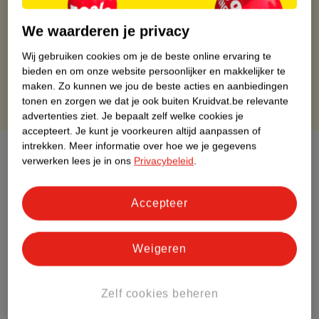
Op werkdagen voor 22:00 uur besteld, volgende dag in huis
Gratis thuisbezorgd vanaf 50.00
We waarderen je privacy
Gratis retourneren binnen 30 dagen
Wij gebruiken cookies om je de beste online ervaring te
Gratis punten met je Kruidvat kaart
bieden en om onze website persoonlijker en makkelijker te
maken.
Zo kunnen we jou de beste acties en aanbiedingen
tonen en zorgen we dat je ook buiten Kruidvat.be relevante
advertenties ziet.
Je bepaalt zelf welke cookies je
accepteert.
Je kunt je voorkeuren altijd aanpassen of
intrekken.
Meer informatie over hoe we je gegevens
Over dit product
verwerken lees je in ons
Privacybeleid
.
Productinformatie
Accepteer
Etiketinformatie
Weigeren
Nature Impact Score
Dit product heeft (nog) geen Nature
Zelf cookies beheren
Impact Score.