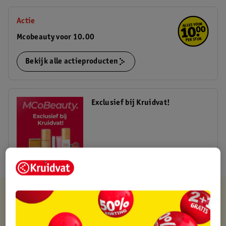
Actie
Mcobeauty voor 10.00
Bekijk alle actieproducten
Exclusief bij Kruidvat!
Shop nu
Kruidvat is altijd voordelig
Gratis ophalen in de winkel