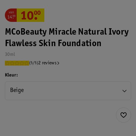
van
10
.
00
14
.
99
MCoBeauty Miracle Natural Ivory
Flawless Skin Foundation
30ml
2 reviews
(5/5)
Kleur
Beige