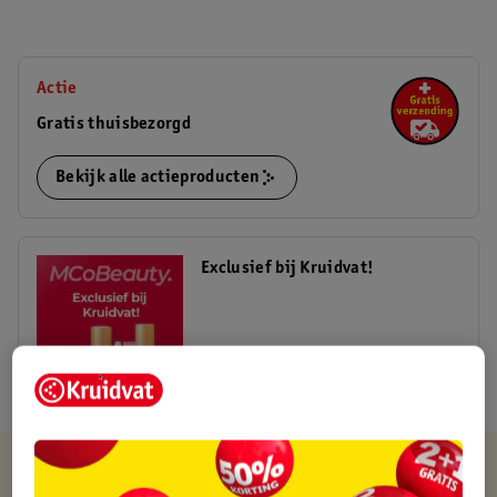
Actie
Gratis thuisbezorgd
Bekijk alle actieproducten
Exclusief bij Kruidvat!
Shop nu
Kruidvat is altijd voordelig