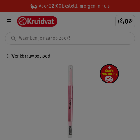
Voor 22:00 besteld, morgen in huis
0
.
00
Wenkbrauwpotlood