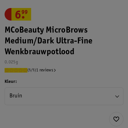
6
.
99
MCoBeauty MicroBrows
Medium/Dark Ultra-Fine
Wenkbrauwpotlood
0.025g
1 reviews
(5/5)
Kleur
Bruin