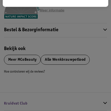
Impact Score.
Meer informatie
Bestel & Bezorginformatie
Bekijk ook
Meer
MCoBeauty
Alle Wenkbrauwpotlood
Hoe controleren wij de reviews?
Kruidvat Club