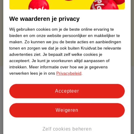
Gratis ophalen in de winkel
Op werkdagen voor 22:00 uur besteld, volgende dag in huis
We waarderen je privacy
Gratis thuisbezorgd vanaf 50.00
Gratis retourneren binnen 30 dagen
Wij gebruiken cookies om je de beste online ervaring te
bieden en om onze website persoonlijker en makkelijker te
Gratis punten met je Kruidvat kaart
maken.
Zo kunnen we jou de beste acties en aanbiedingen
tonen en zorgen we dat je ook buiten Kruidvat.be relevante
advertenties ziet.
Je bepaalt zelf welke cookies je
accepteert.
Je kunt je voorkeuren altijd aanpassen of
intrekken.
Meer informatie over hoe we je gegevens
verwerken lees je in ons
Privacybeleid
.
Over dit product
Productinformatie
Accepteer
Etiketinformatie
Weigeren
Nature Impact Score
Zelf cookies beheren
Dit product heeft (nog) geen Nature