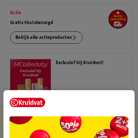
Actie
Gratis thuisbezorgd
Bekijk alle actieproducten
Exclusief bij Kruidvat!
Shop nu
Kruidvat is altijd voordelig
Gratis ophalen in de winkel