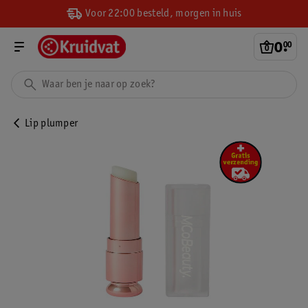
Voor 22:00 besteld, morgen in huis
0
.
00
Lip plumper