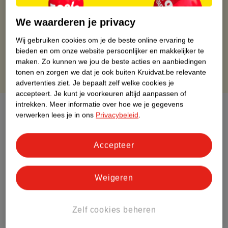
Op werkdagen voor 22:00 uur besteld, volgende dag in huis
Gratis thuisbezorgd vanaf 50.00
We waarderen je privacy
Gratis retourneren binnen 30 dagen
Wij gebruiken cookies om je de beste online ervaring te
Gratis punten met je Kruidvat kaart
bieden en om onze website persoonlijker en makkelijker te
maken.
Zo kunnen we jou de beste acties en aanbiedingen
tonen en zorgen we dat je ook buiten Kruidvat.be relevante
advertenties ziet.
Je bepaalt zelf welke cookies je
accepteert.
Je kunt je voorkeuren altijd aanpassen of
intrekken.
Meer informatie over hoe we je gegevens
Over dit product
verwerken lees je in ons
Privacybeleid
.
Productinformatie
Accepteer
Etiketinformatie
Weigeren
Nature Impact Score
Dit product heeft (nog) geen Nature
Zelf cookies beheren
Impact Score.