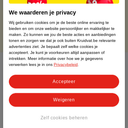
Op werkdagen voor 22:00 uur besteld, volgende dag in huis
Gratis thuisbezorgd vanaf 50.00
We waarderen je privacy
Gratis retourneren binnen 30 dagen
Wij gebruiken cookies om je de beste online ervaring te
Gratis punten met je Kruidvat kaart
bieden en om onze website persoonlijker en makkelijker te
maken.
Zo kunnen we jou de beste acties en aanbiedingen
tonen en zorgen we dat je ook buiten Kruidvat.be relevante
advertenties ziet.
Je bepaalt zelf welke cookies je
accepteert.
Je kunt je voorkeuren altijd aanpassen of
intrekken.
Meer informatie over hoe we je gegevens
Over dit product
verwerken lees je in ons
Privacybeleid
.
Productinformatie
Accepteer
Etiketinformatie
Weigeren
Nature Impact Score
Dit product heeft (nog) geen Nature
Zelf cookies beheren
Impact Score.