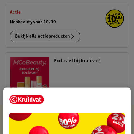
Actie
Mcobeauty voor 10.00
Bekijk alle actieproducten
Exclusief bij Kruidvat!
Shop nu
Kruidvat is altijd voordelig
Gratis ophalen in de winkel