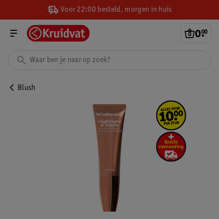
Voor 22:00 besteld, morgen in huis
0
.
00
Blush