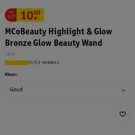
van
10
.
00
11
.
99
MCoBeauty Highlight & Glow
Bronze Glow Beauty Wand
12ml
1 reviews
(5/5)
Kleur
Goud