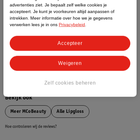
advertenties ziet.
Je bepaalt zelf welke cookies je
Etiketinformatie
accepteert.
Je kunt je voorkeuren altijd aanpassen of
intrekken.
Meer informatie over hoe we je gegevens
verwerken lees je in ons
Privacybeleid
.
Nature Impact Score
Dit product heeft (nog) geen Nature
Impact Score.
Accepteer
Meer informatie
Weigeren
Bestel & Bezorginformatie
Zelf cookies beheren
Bekijk ook
Meer
MCoBeauty
Alle Lipgloss
Hoe controleren wij de reviews?