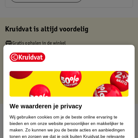
Kruidvat is altijd voordelig
Gratis ophalen in de winkel
Op werkdagen voor 22:00 uur besteld, volgende dag in huis
Gratis thuisbezorgd vanaf 50.00
Gratis retourneren binnen 30 dagen
Gratis punten met je Kruidvat kaart
We waarderen je privacy
Over dit product
Wij gebruiken cookies om je de beste online ervaring te
bieden en om onze website persoonlijker en makkelijker te
Productinformatie
maken.
Zo kunnen we jou de beste acties en aanbiedingen
tonen en zorgen we dat je ook buiten Kruidvat.be relevante