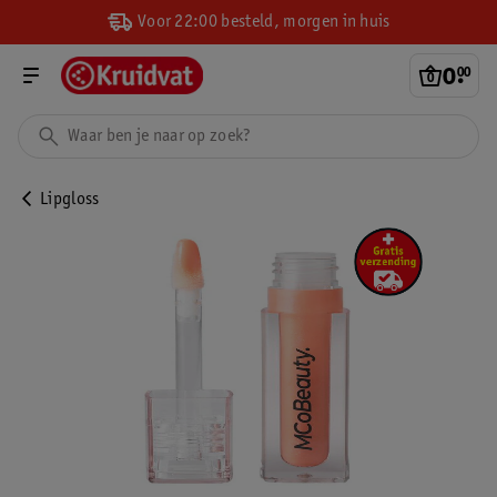
Voor 22:00 besteld, morgen in huis
0
.
00
Lipgloss