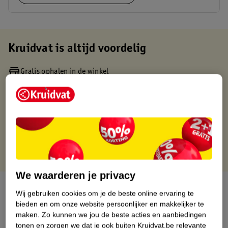
Kruidvat is altijd voordelig
Gratis ophalen in de winkel
Op werkdagen voor 22:00 uur besteld, volgende dag in huis
Gratis thuisbezorgd vanaf 50.00
Gratis retourneren binnen 30 dagen
Gratis punten met je Kruidvat kaart
We waarderen je privacy
Over dit product
Wij gebruiken cookies om je de beste online ervaring te
bieden en om onze website persoonlijker en makkelijker te
Productinformatie
maken.
Zo kunnen we jou de beste acties en aanbiedingen
tonen en zorgen we dat je ook buiten Kruidvat.be relevante