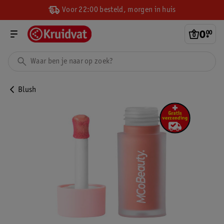
Voor 22:00 besteld, morgen in huis
0
.
00
Blush