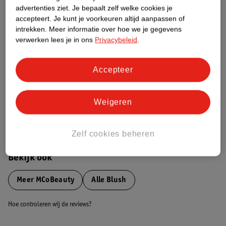
advertenties ziet.
Je bepaalt zelf welke cookies je
Etiketinformatie
accepteert.
Je kunt je voorkeuren altijd aanpassen of
intrekken.
Meer informatie over hoe we je gegevens
verwerken lees je in ons
Privacybeleid
.
Nature Impact Score
Dit product heeft (nog) geen Nature
Impact Score.
Accepteer
Meer informatie
Weigeren
Bestel & Bezorginformatie
Zelf cookies beheren
Bekijk ook
Meer
MCoBeauty
Alle Blush
Hoe controleren wij de reviews?