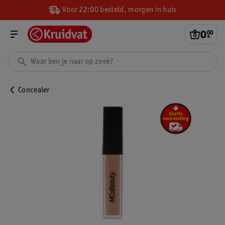
Voor 22:00 besteld, morgen in huis
0
.
00
Concealer