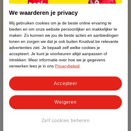
Op werkdagen voor 22:00 uur besteld, volgende dag in huis
Gratis thuisbezorgd vanaf 50.00
We waarderen je privacy
Gratis retourneren binnen 30 dagen
Wij gebruiken cookies om je de beste online ervaring te
Gratis punten met je Kruidvat kaart
bieden en om onze website persoonlijker en makkelijker te
maken.
Zo kunnen we jou de beste acties en aanbiedingen
tonen en zorgen we dat je ook buiten Kruidvat.be relevante
advertenties ziet.
Je bepaalt zelf welke cookies je
accepteert.
Je kunt je voorkeuren altijd aanpassen of
intrekken.
Meer informatie over hoe we je gegevens
Over dit product
verwerken lees je in ons
Privacybeleid
.
Productinformatie
Accepteer
Etiketinformatie
Weigeren
Nature Impact Score
Dit product heeft (nog) geen Nature
Zelf cookies beheren
Impact Score.