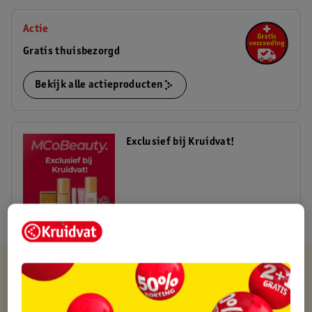
Actie
Gratis thuisbezorgd
Bekijk alle actieproducten
Exclusief bij Kruidvat!
Shop nu
Kruidvat is altijd voordelig
Gratis ophalen in de winkel