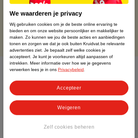
Op werkdagen voor 22:00 uur besteld, volgende dag in huis
Gratis thuisbezorgd vanaf 50.00
We waarderen je privacy
Gratis retourneren binnen 30 dagen
Wij gebruiken cookies om je de beste online ervaring te
Gratis punten met je Kruidvat kaart
bieden en om onze website persoonlijker en makkelijker te
maken.
Zo kunnen we jou de beste acties en aanbiedingen
tonen en zorgen we dat je ook buiten Kruidvat.be relevante
advertenties ziet.
Je bepaalt zelf welke cookies je
accepteert.
Je kunt je voorkeuren altijd aanpassen of
intrekken.
Meer informatie over hoe we je gegevens
Over dit product
verwerken lees je in ons
Privacybeleid
.
Productinformatie
Accepteer
Etiketinformatie
Weigeren
Nature Impact Score
Dit product heeft (nog) geen Nature
Zelf cookies beheren
Impact Score.