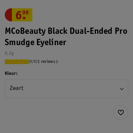
6
.
99
MCoBeauty Black Dual-Ended Pro
Smudge Eyeliner
0,2g
1 reviews
(5/5)
Kleur
Zwart