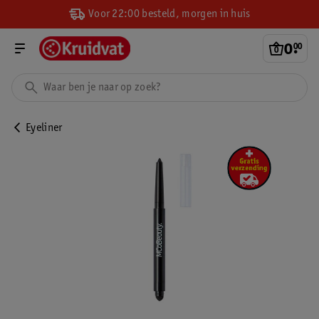
Voor 22:00 besteld, morgen in huis
0
.
00
Eyeliner