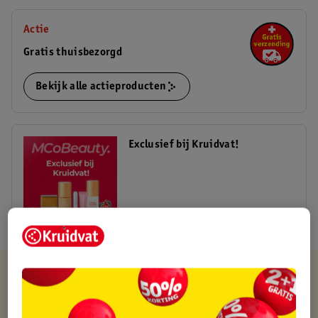
Actie
Gratis thuisbezorgd
Bekijk alle actieproducten
Exclusief bij Kruidvat!
Shop nu
Kruidvat is altijd voordelig
Gratis ophalen in de winkel