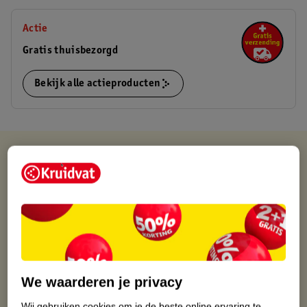
Actie
Gratis thuisbezorgd
Bekijk alle actieproducten
Kruidvat is altijd voordelig
Gratis ophalen in de winkel
Op werkdagen voor 22:00 uur besteld, volgende dag in huis
Gratis thuisbezorgd vanaf 50.00
Gratis retourneren binnen 30 dagen
Gratis punten met je Kruidvat kaart
We waarderen je privacy
Wij gebruiken cookies om je de beste online ervaring te