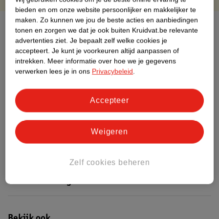
bieden en om onze website persoonlijker en makkelijker te
maken.
Zo kunnen we jou de beste acties en aanbiedingen
Over dit product
tonen en zorgen we dat je ook buiten Kruidvat.be relevante
advertenties ziet.
Je bepaalt zelf welke cookies je
Productinformatie
accepteert.
Je kunt je voorkeuren altijd aanpassen of
intrekken.
Meer informatie over hoe we je gegevens
verwerken lees je in ons
Privacybeleid
.
Etiketinformatie
Accepteer
Nature Impact Score
Dit product heeft (nog) geen Nature
Weigeren
Impact Score.
Meer informatie
Zelf cookies beheren
Bestel & Bezorginformatie