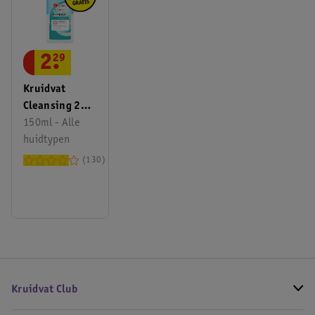
2
.
29
Kruidvat
Cleansing 2
Phases
150ml - Alle
Oogmake-
huidtypen
Upremover
130
Kruidvat Club