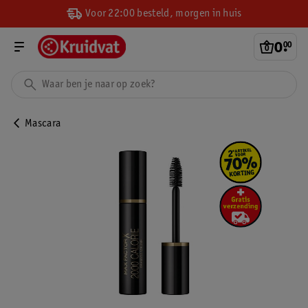
Voor 22:00 besteld, morgen in huis
0
.
00
Mascara