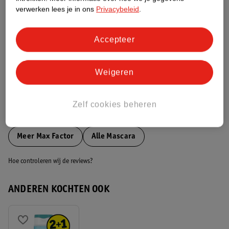
verwerken lees je in ons
Privacybeleid
.
Dit product heeft (nog) geen Nature
Impact Score.
Meer informatie
Accepteer
Weigeren
Bestel & Bezorginformatie
Zelf cookies beheren
Bekijk ook
Meer
Max Factor
Alle Mascara
Hoe controleren wij de reviews?
ANDEREN KOCHTEN OOK