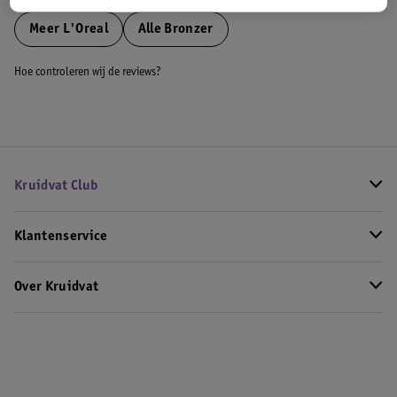
Meer
L'Oreal
Alle Bronzer
Hoe controleren wij de reviews?
Kruidvat Club
Klantenservice
Over Kruidvat