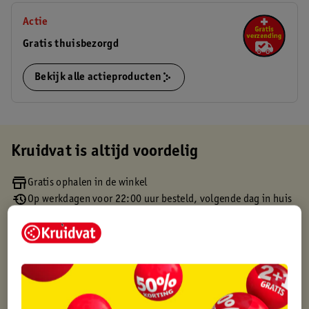
Actie
Gratis thuisbezorgd
Bekijk alle actieproducten
Kruidvat is altijd voordelig
Gratis ophalen in de winkel
Op werkdagen voor 22:00 uur besteld, volgende dag in huis
Gratis thuisbezorgd vanaf 50.00
Gratis retourneren binnen 30 dagen
Gratis punten met je Kruidvat kaart