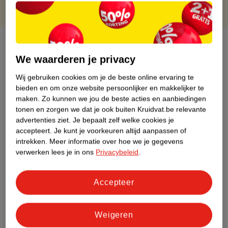
Over dit product
We waarderen je privacy
Productinformatie
Wij gebruiken cookies om je de beste online ervaring te
bieden en om onze website persoonlijker en makkelijker te
Etiketinformatie
maken.
Zo kunnen we jou de beste acties en aanbiedingen
tonen en zorgen we dat je ook buiten Kruidvat.be relevante
advertenties ziet.
Je bepaalt zelf welke cookies je
Nature Impact Score
accepteert.
Je kunt je voorkeuren altijd aanpassen of
intrekken.
Meer informatie over hoe we je gegevens
Dit product heeft (nog) geen Nature
verwerken lees je in ons
Privacybeleid
.
Impact Score.
Meer informatie
Accepteer
Bestel & Bezorginformatie
Weigeren