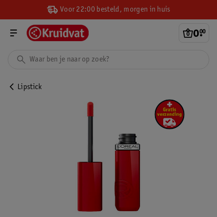
Voor 22:00 besteld, morgen in huis
0
.
00
Lipstick