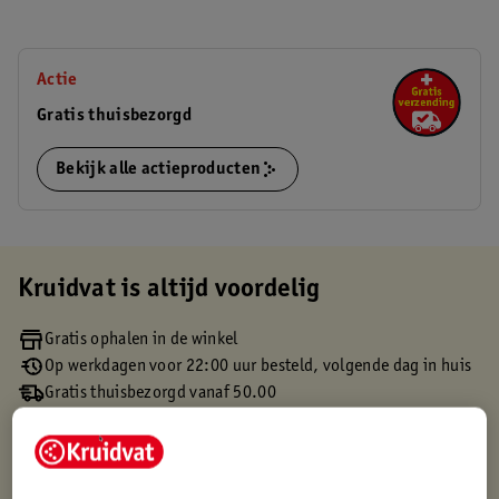
Actie
Gratis thuisbezorgd
Bekijk alle actieproducten
Kruidvat is altijd voordelig
Gratis ophalen in de winkel
Op werkdagen voor 22:00 uur besteld, volgende dag in huis
Gratis thuisbezorgd vanaf 50.00
Gratis retourneren binnen 30 dagen
Gratis punten met je Kruidvat kaart