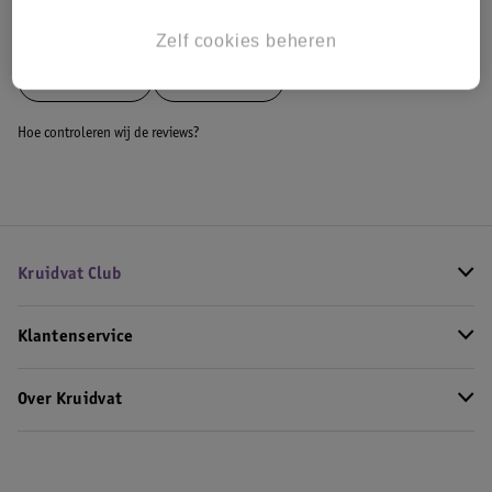
Bekijk ook
Zelf cookies beheren
Meer
L'Oreal
Alle Lipstick
Hoe controleren wij de reviews?
Kruidvat Club
Klantenservice
Over Kruidvat