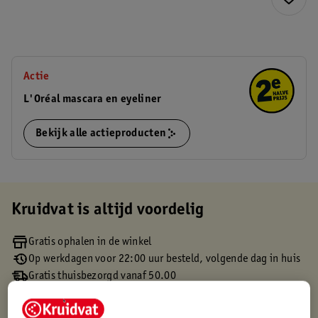
Actie
L'Oréal mascara en eyeliner
Bekijk alle actieproducten
Kruidvat is altijd voordelig
Gratis ophalen in de winkel
Op werkdagen voor 22:00 uur besteld, volgende dag in huis
Gratis thuisbezorgd vanaf 50.00
Gratis retourneren binnen 30 dagen
Gratis punten met je Kruidvat kaart