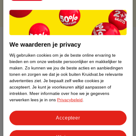
Over dit product
We waarderen je privacy
Productinformatie
Wij gebruiken cookies om je de beste online ervaring te
bieden en om onze website persoonlijker en makkelijker te
Etiketinformatie
maken.
Zo kunnen we jou de beste acties en aanbiedingen
tonen en zorgen we dat je ook buiten Kruidvat.be relevante
advertenties ziet.
Je bepaalt zelf welke cookies je
Nature Impact Score
accepteert.
Je kunt je voorkeuren altijd aanpassen of
intrekken.
Meer informatie over hoe we je gegevens
Dit product heeft (nog) geen Nature
verwerken lees je in ons
Privacybeleid
.
Impact Score.
Meer informatie
Accepteer
Bestel & Bezorginformatie