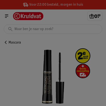
Voor 22:00 besteld, morgen in huis
0
.
00
Mascara