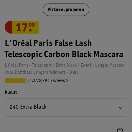
Virtueel proberen
17
.
99
L'Oréal Paris False Lash
Telescopic Carbon Black Mascara
L’Oréal Paris - Telescopic - Extra Black - Zwart - Lengte Mascara
voor Zichtbaar Langere Wimpers - 8 ml
291 reviews
(4.37/5)
Kleur
240 Extra Black