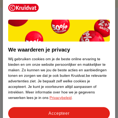
Over dit product
Productinformatie
Etiketinformatie
We waarderen je privacy
Nature Impact Score
Wij gebruiken cookies om je de beste online ervaring te
bieden en om onze website persoonlijker en makkelijker te
Dit product heeft (nog) geen Nature
maken.
Zo kunnen we jou de beste acties en aanbiedingen
Impact Score.
tonen en zorgen we dat je ook buiten Kruidvat.be relevante
Meer informatie
advertenties ziet.
Je bepaalt zelf welke cookies je
accepteert.
Je kunt je voorkeuren altijd aanpassen of
intrekken.
Meer informatie over hoe we je gegevens
verwerken lees je in ons
Privacybeleid
.
Bestel & Bezorginformatie
Accepteer