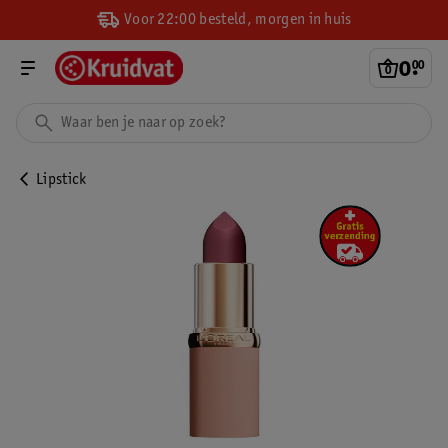
Voor 22:00 besteld, morgen in huis
0
.
00
Lipstick