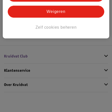
Bekijk ook
Weigeren
Meer
L'Oreal
Alle Lipstick
Hoe controleren wij de reviews?
Zelf cookies beheren
Kruidvat Club
Klantenservice
Over Kruidvat