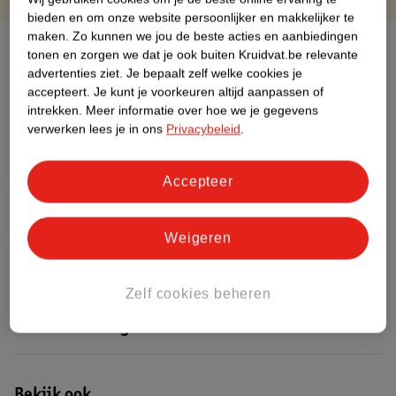
bieden en om onze website persoonlijker en makkelijker te
maken.
Zo kunnen we jou de beste acties en aanbiedingen
Over dit product
tonen en zorgen we dat je ook buiten Kruidvat.be relevante
advertenties ziet.
Je bepaalt zelf welke cookies je
Productinformatie
accepteert.
Je kunt je voorkeuren altijd aanpassen of
intrekken.
Meer informatie over hoe we je gegevens
verwerken lees je in ons
Privacybeleid
.
Etiketinformatie
Accepteer
Nature Impact Score
Dit product heeft (nog) geen Nature
Weigeren
Impact Score.
Meer informatie
Zelf cookies beheren
Bestel & Bezorginformatie