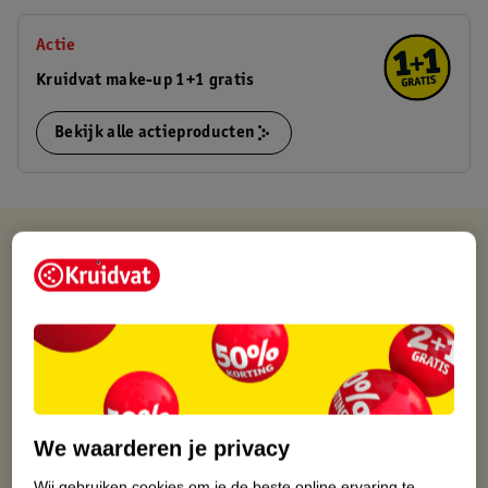
Actie
Kruidvat make-up 1+1 gratis
Bekijk alle actieproducten
Kruidvat is altijd voordelig
Gratis ophalen in de winkel
Op werkdagen voor 22:00 uur besteld, volgende dag in huis
Gratis thuisbezorgd vanaf 50.00
Gratis retourneren binnen 30 dagen
Gratis punten met je Kruidvat kaart
We waarderen je privacy
Wij gebruiken cookies om je de beste online ervaring te