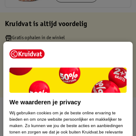
Kruidvat is altijd voordelig
Gratis ophalen in de winkel
Op werkdagen voor 22:00 uur besteld, volgende dag in huis
Gratis thuisbezorgd vanaf 50.00
Gratis retourneren binnen 30 dagen
Gratis punten met je Kruidvat kaart
We waarderen je privacy
Over dit product
Wij gebruiken cookies om je de beste online ervaring te
bieden en om onze website persoonlijker en makkelijker te
Productinformatie
maken.
Zo kunnen we jou de beste acties en aanbiedingen
tonen en zorgen we dat je ook buiten Kruidvat.be relevante