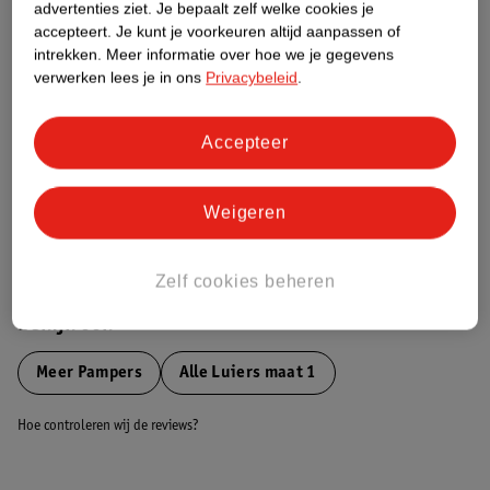
Etiketinformatie
advertenties ziet.
Je bepaalt zelf welke cookies je
accepteert.
Je kunt je voorkeuren altijd aanpassen of
intrekken.
Meer informatie over hoe we je gegevens
Nature Impact Score
verwerken lees je in ons
Privacybeleid
.
Dit product heeft (nog) geen Nature
Impact Score.
Accepteer
Meer informatie
Weigeren
Bestel & Bezorginformatie
Zelf cookies beheren
Bekijk ook
Meer
Pampers
Alle Luiers maat 1
Hoe controleren wij de reviews?