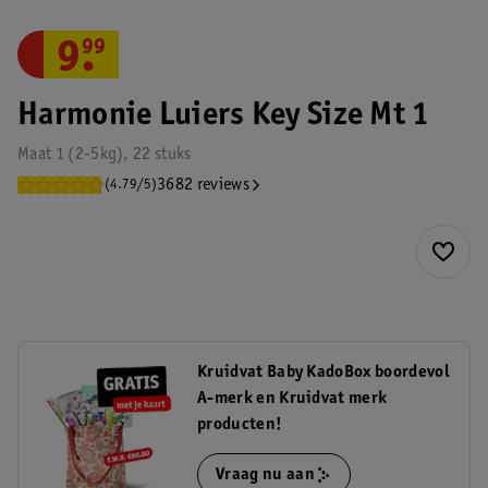
9
.
99
Harmonie Luiers Key Size Mt 1
Maat 1 (2-5kg), 22 stuks
3682 reviews
(4.79/5)
Kruidvat Baby KadoBox boordevol
A-merk en Kruidvat merk
producten!
Vraag nu aan