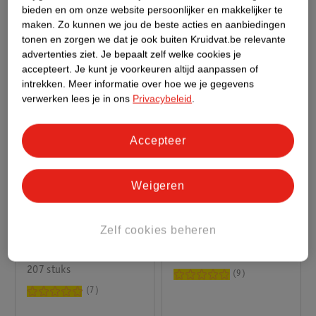
30
12
bieden en om onze website persoonlijker en makkelijker te
maken.
Zo kunnen we jou de beste acties en aanbiedingen
tonen en zorgen we dat je ook buiten Kruidvat.be relevante
advertenties ziet.
Je bepaalt zelf welke cookies je
accepteert.
Je kunt je voorkeuren altijd aanpassen of
intrekken.
Meer informatie over hoe we je gegevens
verwerken lees je in ons
Privacybeleid
.
Accepteer
Weigeren
21
.
99
8
.
99
Zelf cookies beheren
Milka Naps Chocolade
Haribo Rotella Drop
XL Mixbox
1500g
207 stuks
9
7