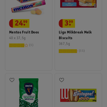
3
.
99
24
.
99
Liga Milkbreak Melk
Mentos Fruit Doos
Biscuits
40 x 37,5g
367,5g
1
11