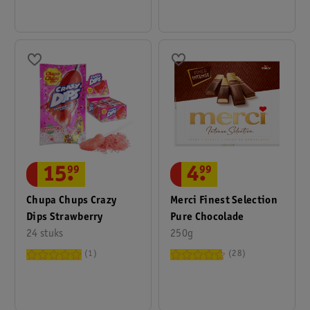
15
.
99
4
.
99
Chupa Chups Crazy
Merci Finest Selection
Dips Strawberry
Pure Chocolade
24 stuks
250g
1
28