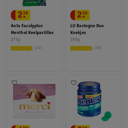
2
.
39
2
.
39
Anta Eucalyptus
LU Bastogne Duo
Menthol Keelpastilles
Koekjes
275g
260g
22
38