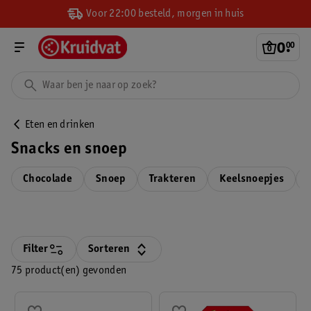
Voor 22:00 besteld, morgen in huis
0
.
00
Eten en drinken
Snacks en snoep
Chocolade
Snoep
Trakteren
Keelsnoepjes
Filter
Sorteren
75 product(en) gevonden