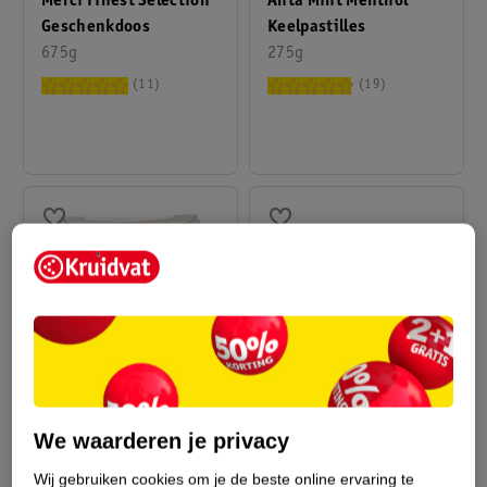
Merci Finest Selection
Anta Mint Menthol
Geschenkdoos
Keelpastilles
675g
275g
11
19
4
.
99
8
.
99
We waarderen je privacy
Raffaello Bonbons
Haribo Happy Cola
150g
1200g
Wij gebruiken cookies om je de beste online ervaring te