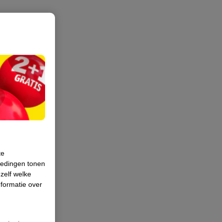
te
iedingen tonen
 zelf welke
formatie over