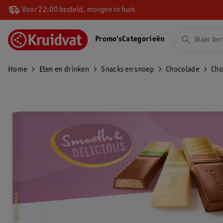
Voor 22:00 besteld, morgen in huis
Promo's
Categorieën
Home
Eten en drinken
Snacks en snoep
Chocolade
Cho