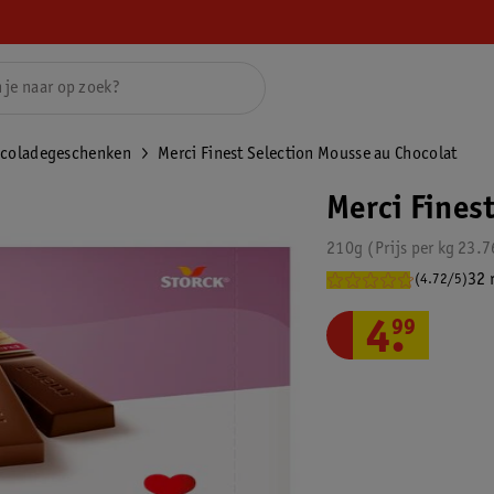
coladegeschenken
Merci Finest Selection Mousse au Chocolat
Merci Fines
210g
Prijs per
kg
23.7
32 
(4.72/5)
4
.
99