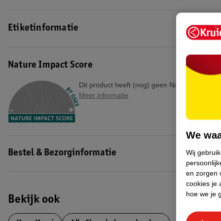
Etiketinformatie
Nature Impact Score
Dit product heeft (nog) geen Nature Impact S
Meer informatie
We waa
Wij gebrui
Bestel & Bezorginformatie
persoonlijk
en zorgen w
cookies je 
hoe we je 
Bekijk ook