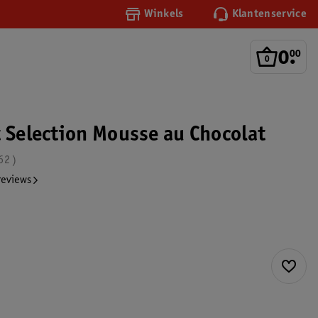
Winkels
Klantenservice
0
.
00
t Selection Mousse au Chocolat
62
reviews