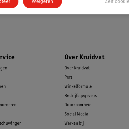
pteer
Weigeren
Zelf cooki
rvice
Over Kruidvat
agen
Over Kruidvat
Pers
eren
Winkelformule
Bedrijfsgegevens
tourneren
Duurzaamheid
Social Media
rschuwingen
Werken bij