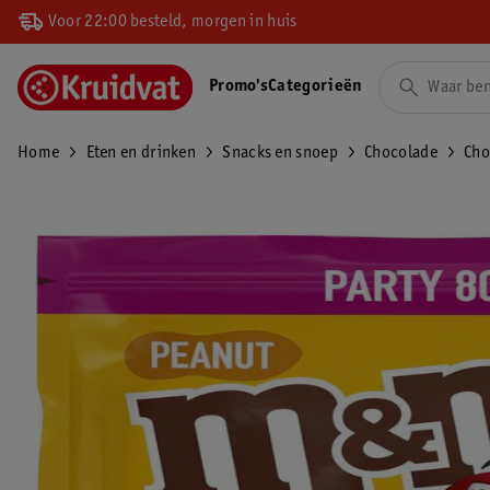
Voor 22:00 besteld, morgen in huis
Promo's
Categorieën
Home
Eten en drinken
Snacks en snoep
Chocolade
Cho