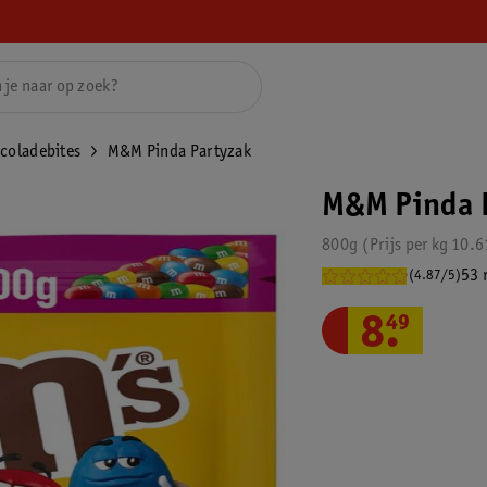
coladebites
M&M Pinda Partyzak
M&M Pinda 
800g
Prijs per
kg
10.6
53 
(4.87/5)
8
.
49