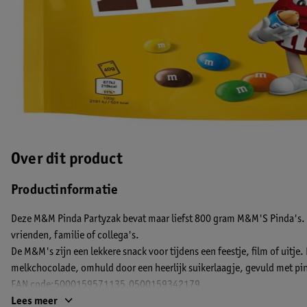
Over dit product
Productinformatie
Deze M&M Pinda Partyzak bevat maar liefst 800 gram M&M'S Pinda's. 
vrienden, familie of collega's.
De M&M's zijn een lekkere snack voor tijdens een feestje, film of uitj
melkchocolade, omhuld door een heerlijk suikerlaagje, gevuld met pi
EAN code:5000159571135,0500159342179
Lees meer