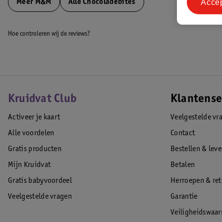
Acce
Meer
M&M
Alle Chocoladebites
Hoe controleren wij de reviews?
Kruidvat Club
Klantense
Activeer je kaart
Veelgestelde vr
Alle voordelen
Contact
Gratis producten
Bestellen & lev
Mijn Kruidvat
Betalen
Gratis babyvoordeel
Herroepen & re
Veelgestelde vragen
Garantie
Veiligheidswaa