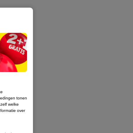
te
iedingen tonen
 zelf welke
formatie over