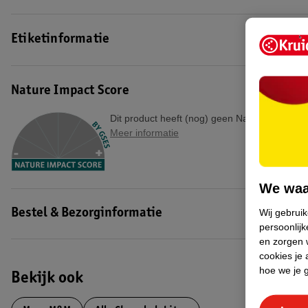
Etiketinformatie
Nature Impact Score
Dit product heeft (nog) geen Nature Impact S
Meer informatie
We waa
Wij gebrui
Bestel & Bezorginformatie
persoonlijk
en zorgen w
cookies je 
hoe we je 
Bekijk ook