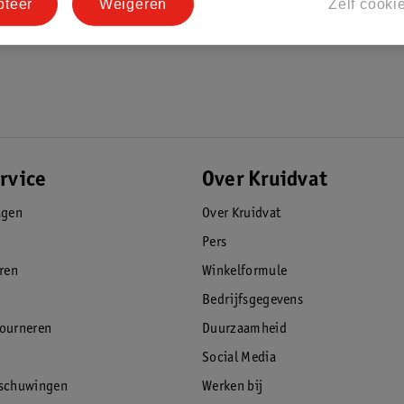
pteer
Weigeren
Zelf cooki
rvice
Over Kruidvat
agen
Over Kruidvat
Pers
eren
Winkelformule
Bedrijfsgegevens
tourneren
Duurzaamheid
Social Media
rschuwingen
Werken bij