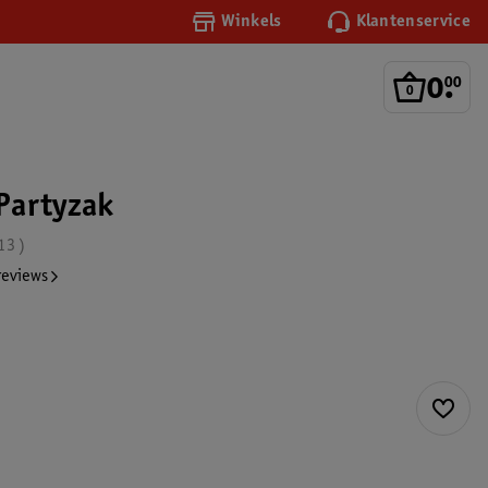
Winkels
Klantenservice
0
.
00
Partyzak
13
reviews