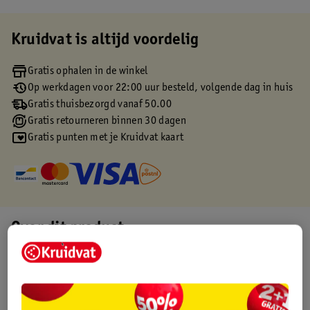
Kruidvat is altijd voordelig
Gratis ophalen in de winkel
Op werkdagen voor 22:00 uur besteld, volgende dag in huis
Gratis thuisbezorgd vanaf 50.00
Gratis retourneren binnen 30 dagen
Gratis punten met je Kruidvat kaart
Over dit product
Productinformatie
Etiketinformatie