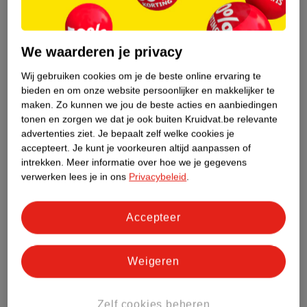
Nature Impact Score
We waarderen je privacy
Dit product heeft (nog) geen Nature
Impact Score.
Wij gebruiken cookies om je de beste online ervaring te
Meer informatie
bieden en om onze website persoonlijker en makkelijker te
maken.
Zo kunnen we jou de beste acties en aanbiedingen
tonen en zorgen we dat je ook buiten Kruidvat.be relevante
advertenties ziet.
Je bepaalt zelf welke cookies je
Bestel & Bezorginformatie
accepteert.
Je kunt je voorkeuren altijd aanpassen of
intrekken.
Meer informatie over hoe we je gegevens
verwerken lees je in ons
Privacybeleid
.
Bekijk ook
Accepteer
Meer
Essie
Alle Nagellak
Hoe controleren wij de reviews?
Weigeren
Zelf cookies beheren