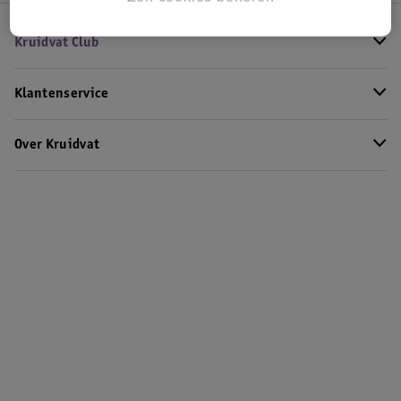
Kruidvat Club
Klantenservice
Over Kruidvat