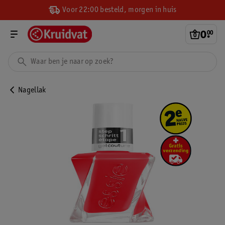
Voor 22:00 besteld, morgen in huis
0
.
00
Nagellak