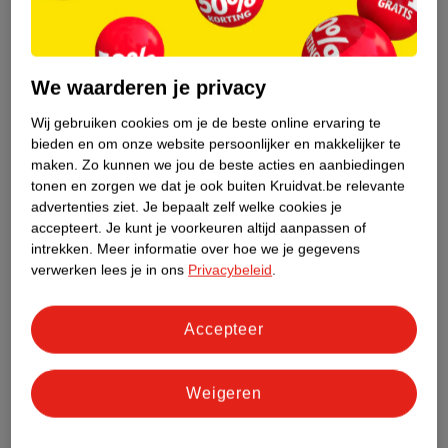
Etiketinformatie
Nature Impact Score
We waarderen je privacy
Dit product heeft (nog) geen Nature
Impact Score.
Wij gebruiken cookies om je de beste online ervaring te
Meer informatie
bieden en om onze website persoonlijker en makkelijker te
maken.
Zo kunnen we jou de beste acties en aanbiedingen
tonen en zorgen we dat je ook buiten Kruidvat.be relevante
advertenties ziet.
Je bepaalt zelf welke cookies je
Bestel & Bezorginformatie
accepteert.
Je kunt je voorkeuren altijd aanpassen of
intrekken.
Meer informatie over hoe we je gegevens
verwerken lees je in ons
Privacybeleid
.
Bekijk ook
Accepteer
Meer
Essie
Alle Nagellak
Weigeren
Hoe controleren wij de reviews?