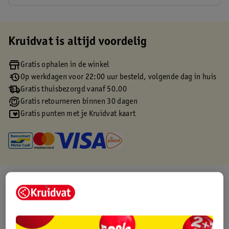
Kruidvat is altijd voordelig
Gratis ophalen in de winkel
Op werkdagen voor 22:00 uur besteld, volgende dag in huis
Gratis thuisbezorgd vanaf 50.00
Gratis retourneren binnen 30 dagen
Gratis punten met je Kruidvat kaart
Over dit product
Productinformatie