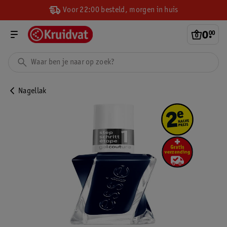
Voor 22:00 besteld, morgen in huis
0
.
00
Nagellak