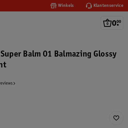
Winkels
Klantenservice
0
.
00
 Super Balm 01 Balmazing Glossy
nt
reviews