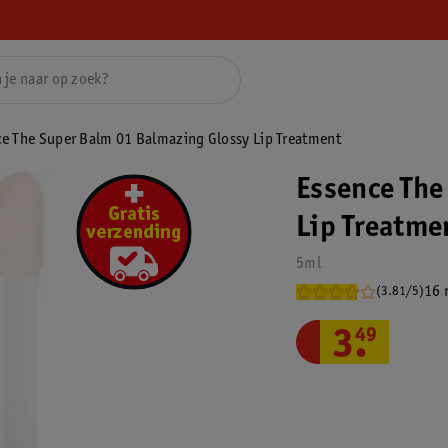
ce The Super Balm 01 Balmazing Glossy Lip Treatment
Essence The
Lip Treatme
5ml
16 
(3.81/5)
3
.
49