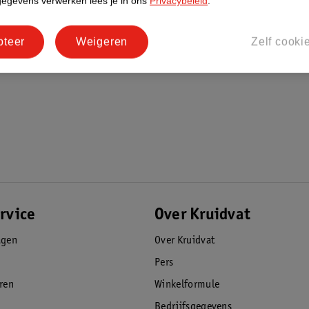
gegevens verwerken lees je in ons
Privacybeleid
.
pteer
Weigeren
Zelf cooki
rvice
Over Kruidvat
agen
Over Kruidvat
Pers
eren
Winkelformule
Bedrijfsgegevens