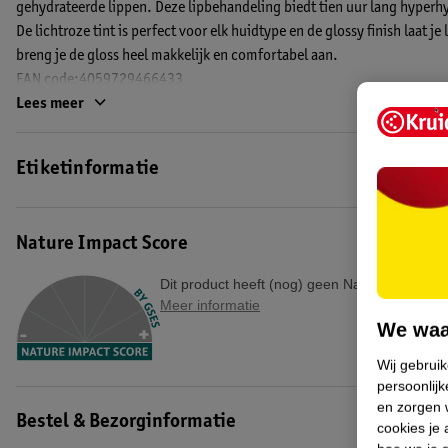
gehydrateerde lippen. Deze lipbehandeling biedt tien uur lang hyperhy
De lichtroze tint is perfect voor elk huidtype en de glossy finish laat je
breng je de gloss heel makkelijk en comfortabel aan.
EAN code:4059729466433
Lees meer
Etiketinformatie
Nature Impact Score
Dit product heeft (nog) geen Nature Impact S
Meer informatie
We waa
Wij gebrui
persoonlijk
en zorgen w
Bestel & Bezorginformatie
cookies je 