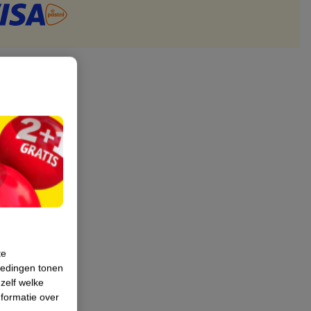
te
iedingen tonen
 zelf welke
formatie over