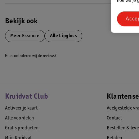
hoe we je 
Acce
Bekijk ook
Meer
Essence
Alle Lipgloss
Hoe controleren wij de reviews?
Kruidvat Club
Klantense
Activeer je kaart
Veelgestelde vr
Alle voordelen
Contact
Gratis producten
Bestellen & lev
Mijn Kruidvat
Betalen