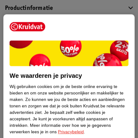
Productinformatie
Etiketinformatie
Nature Impact Score
Dit product heeft (nog) geen Nature
Impact Score.
Meer informatie
We waarderen je privacy
Wij gebruiken cookies om je de beste online ervaring te
Bestel & Bezorginformatie
bieden en om onze website persoonlijker en makkelijker te
maken.
Zo kunnen we jou de beste acties en aanbiedingen
tonen en zorgen we dat je ook buiten Kruidvat.be relevante
advertenties ziet.
Je bepaalt zelf welke cookies je
Bekijk ook
accepteert.
Je kunt je voorkeuren altijd aanpassen of
intrekken.
Meer informatie over hoe we je gegevens
Meer
Essence
Alle Oogschaduw palette
verwerken lees je in ons
Privacybeleid
.