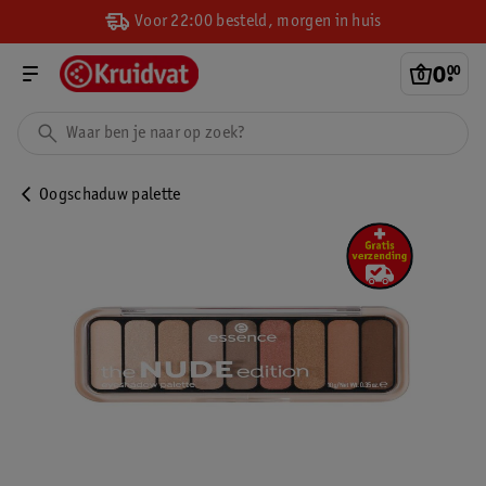
Voor 22:00 besteld, morgen in huis
0
.
00
Oogschaduw palette