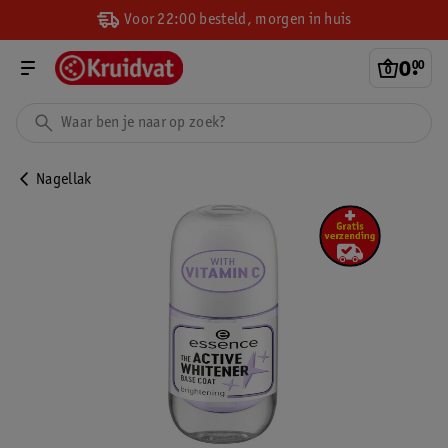
Voor 22:00 besteld, morgen in huis
0
.
00
Nagellak