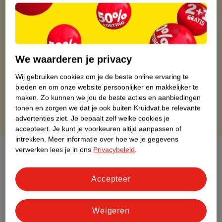
Kruidvat is altijd voordelig
Gratis ophalen in de winkel
Op werkdagen voor 22:00 uur besteld, volgende dag in huis
We waarderen je privacy
Gratis thuisbezorgd vanaf 50.00
Gratis retourneren binnen 30 dagen
Wij gebruiken cookies om je de beste online ervaring te
Gratis punten met je Kruidvat kaart
bieden en om onze website persoonlijker en makkelijker te
maken.
Zo kunnen we jou de beste acties en aanbiedingen
tonen en zorgen we dat je ook buiten Kruidvat.be relevante
advertenties ziet.
Je bepaalt zelf welke cookies je
accepteert.
Je kunt je voorkeuren altijd aanpassen of
intrekken.
Meer informatie over hoe we je gegevens
verwerken lees je in ons
Privacybeleid
.
Over dit product
Productinformatie
Accepteer
Etiketinformatie
Weigeren