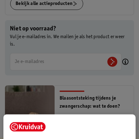
Bekijk alle actieproducten
Niet op voorraad?
Vul je e-mailadres in. We mailen je als het product er weer
is.
Je e-mailadres
Blaasontsteking tijdens je
zwangerschap: wat te doen?
Lees meer