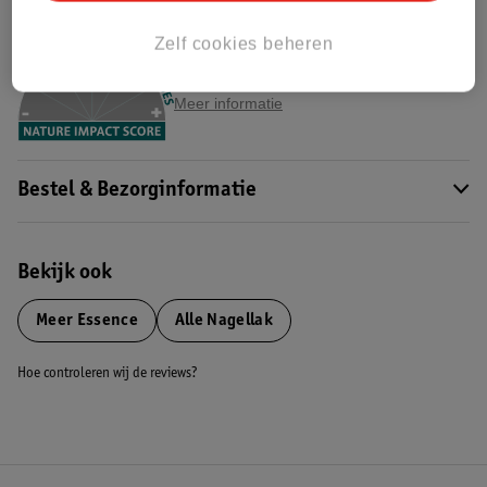
Nature Impact Score
Zelf cookies beheren
Dit product heeft (nog) geen Nature
Impact Score.
Meer informatie
Bestel & Bezorginformatie
Bekijk ook
Meer
Essence
Alle Nagellak
Hoe controleren wij de reviews?