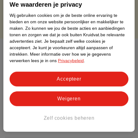
Gratis retourneren binnen 30 dagen
We waarderen je privacy
Gratis punten met je Kruidvat kaart
Wij gebruiken cookies om je de beste online ervaring te
bieden en om onze website persoonlijker en makkelijker te
maken.
Zo kunnen we jou de beste acties en aanbiedingen
tonen en zorgen we dat je ook buiten Kruidvat.be relevante
advertenties ziet.
Je bepaalt zelf welke cookies je
Over dit product
accepteert.
Je kunt je voorkeuren altijd aanpassen of
intrekken.
Meer informatie over hoe we je gegevens
verwerken lees je in ons
Privacybeleid
.
Productinformatie
Accepteer
Etiketinformatie
Nature Impact Score
Weigeren
Dit product heeft (nog) geen Nature
Impact Score.
Zelf cookies beheren
Meer informatie