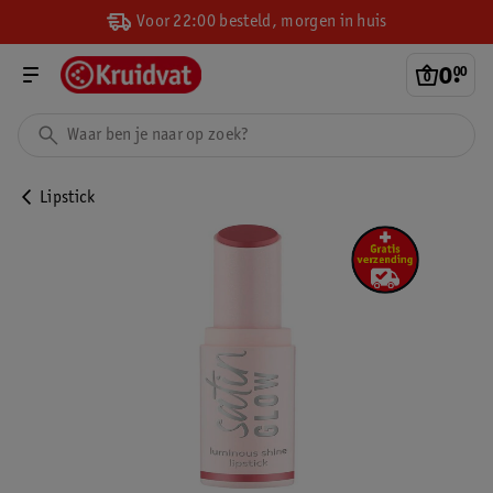
Voor 22:00 besteld, morgen in huis
0
.
00
Lipstick