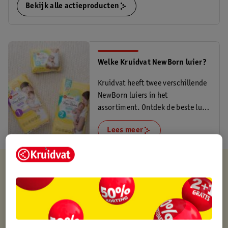
Bekijk alle actieproducten
Welke Kruidvat NewBorn luier?
Kruidvat heeft twee verschillende
NewBorn luiers in het
assortiment. Ontdek de beste luier
voor je newborn.
Lees meer
Kruidvat is altijd voordelig
Gratis ophalen in de winkel
Op werkdagen voor 22:00 uur besteld, volgende dag in huis
Gratis thuisbezorgd vanaf 50.00