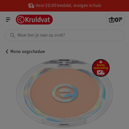
Voor 22:00 besteld, morgen in huis
0
.
00
Mono oogschaduw