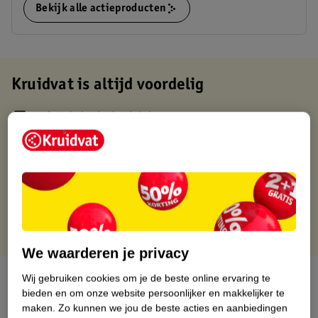
Bekijk alle actieproducten
Kruidvat is altijd voordelig
Gratis ophalen in de winkel
Op werkdagen voor 22:00 uur besteld, volgende dag in huis
Gratis thuisbezorgd vanaf 50.00
Gratis retourneren binnen 30 dagen
Gratis punten met je Kruidvat kaart
We waarderen je privacy
Over dit product
Wij gebruiken cookies om je de beste online ervaring te
bieden en om onze website persoonlijker en makkelijker te
maken.
Zo kunnen we jou de beste acties en aanbiedingen
Productinformatie