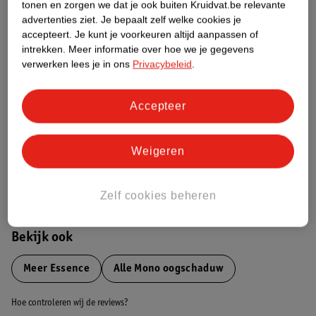
tonen en zorgen we dat je ook buiten Kruidvat.be relevante
advertenties ziet.
Je bepaalt zelf welke cookies je
Etiketinformatie
accepteert.
Je kunt je voorkeuren altijd aanpassen of
intrekken.
Meer informatie over hoe we je gegevens
verwerken lees je in ons
Privacybeleid
.
Nature Impact Score
Dit product heeft (nog) geen Nature
Accepteer
Impact Score.
Meer informatie
Weigeren
Bestel & Bezorginformatie
Zelf cookies beheren
Bekijk ook
Meer
Essence
Alle Mono oogschaduw
Hoe controleren wij de reviews?