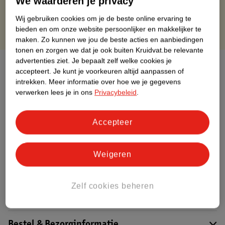
We waarderen je privacy
Wij gebruiken cookies om je de beste online ervaring te
bieden en om onze website persoonlijker en makkelijker te
maken.
Zo kunnen we jou de beste acties en aanbiedingen
tonen en zorgen we dat je ook buiten Kruidvat.be relevante
advertenties ziet.
Je bepaalt zelf welke cookies je
Over dit product
accepteert.
Je kunt je voorkeuren altijd aanpassen of
intrekken.
Meer informatie over hoe we je gegevens
Productinformatie
verwerken lees je in ons
Privacybeleid
.
Etiketinformatie
Accepteer
Nature Impact Score
Weigeren
Dit product heeft (nog) geen Nature
Impact Score.
Meer informatie
Zelf cookies beheren