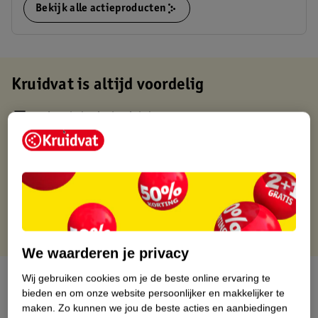
Bekijk alle actieproducten
Kruidvat is altijd voordelig
Gratis ophalen in de winkel
Op werkdagen voor 22:00 uur besteld, volgende dag in huis
Gratis thuisbezorgd vanaf 50.00
Gratis retourneren binnen 30 dagen
Gratis punten met je Kruidvat kaart
We waarderen je privacy
Over dit product
Wij gebruiken cookies om je de beste online ervaring te
bieden en om onze website persoonlijker en makkelijker te
maken.
Zo kunnen we jou de beste acties en aanbiedingen
Productinformatie