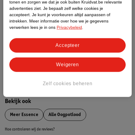
tonen en zorgen we dat je ook buiten Kruidvat.be relevante
advertenties ziet.
Je bepaalt zelf welke cookies je
Etiketinformatie
accepteert.
Je kunt je voorkeuren altijd aanpassen of
intrekken.
Meer informatie over hoe we je gegevens
verwerken lees je in ons
Privacybeleid
.
Nature Impact Score
Dit product heeft (nog) geen Nature
Accepteer
Impact Score.
Meer informatie
Weigeren
Bestel & Bezorginformatie
Zelf cookies beheren
Bekijk ook
Meer
Essence
Alle Oogpotlood
Hoe controleren wij de reviews?