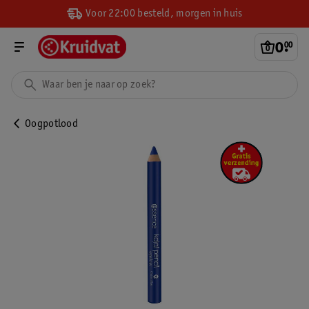
Voor 22:00 besteld, morgen in huis
0
.
00
Oogpotlood