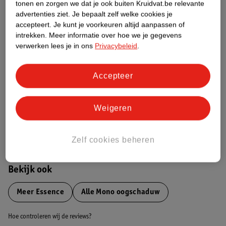
tonen en zorgen we dat je ook buiten Kruidvat.be relevante
advertenties ziet.
Je bepaalt zelf welke cookies je
Etiketinformatie
accepteert.
Je kunt je voorkeuren altijd aanpassen of
intrekken.
Meer informatie over hoe we je gegevens
verwerken lees je in ons
Privacybeleid
.
Nature Impact Score
Dit product heeft (nog) geen Nature
Accepteer
Impact Score.
Meer informatie
Weigeren
Bestel & Bezorginformatie
Zelf cookies beheren
Bekijk ook
Meer
Essence
Alle Mono oogschaduw
Hoe controleren wij de reviews?