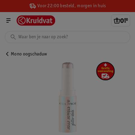
Voor 22:00 besteld, morgen in huis
0
.
00
Mono oogschaduw