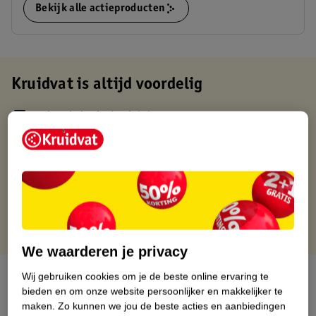
Bekijk alle actieproducten
Kruidvat is altijd voordelig
Gratis ophalen in de winkel
Op werkdagen voor 22:00 uur besteld, volgende dag in huis
Gratis thuisbezorgd vanaf 50.00
Gratis retourneren binnen 30 dagen
Gratis punten met je Kruidvat kaart
We waarderen je privacy
Over dit product
Wij gebruiken cookies om je de beste online ervaring te
bieden en om onze website persoonlijker en makkelijker te
maken.
Zo kunnen we jou de beste acties en aanbiedingen
Productinformatie