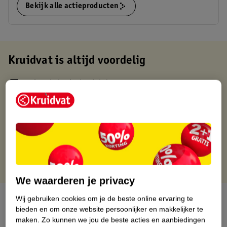
Bekijk alle actieproducten
Kruidvat is altijd voordelig
Gratis ophalen in de winkel
Op werkdagen voor 22:00 uur besteld, volgende dag in huis
Gratis thuisbezorgd vanaf 50.00
Gratis retourneren binnen 30 dagen
Gratis punten met je Kruidvat kaart
We waarderen je privacy
Over dit product
Wij gebruiken cookies om je de beste online ervaring te
bieden en om onze website persoonlijker en makkelijker te
maken.
Zo kunnen we jou de beste acties en aanbiedingen
Productinformatie