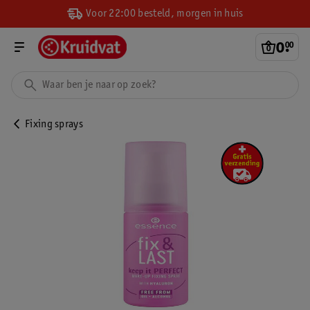
Voor 22:00 besteld, morgen in huis
0
.
00
Fixing sprays