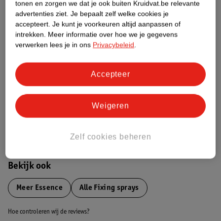
tonen en zorgen we dat je ook buiten Kruidvat.be relevante
advertenties ziet.
Je bepaalt zelf welke cookies je
Etiketinformatie
accepteert.
Je kunt je voorkeuren altijd aanpassen of
intrekken.
Meer informatie over hoe we je gegevens
verwerken lees je in ons
Privacybeleid
.
Nature Impact Score
Dit product heeft (nog) geen Nature
Accepteer
Impact Score.
Meer informatie
Weigeren
Bestel & Bezorginformatie
Zelf cookies beheren
Bekijk ook
Meer
Essence
Alle Fixing sprays
Hoe controleren wij de reviews?