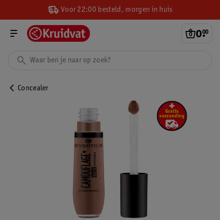
Voor 22:00 besteld, morgen in huis
0
.
00
Concealer