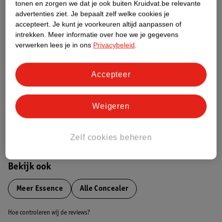
tonen en zorgen we dat je ook buiten Kruidvat.be relevante
advertenties ziet.
Je bepaalt zelf welke cookies je
Etiketinformatie
accepteert.
Je kunt je voorkeuren altijd aanpassen of
intrekken.
Meer informatie over hoe we je gegevens
verwerken lees je in ons
Privacybeleid
.
Nature Impact Score
Dit product heeft (nog) geen Nature
Accepteer
Impact Score.
Meer informatie
Weigeren
Bestel & Bezorginformatie
Zelf cookies beheren
Bekijk ook
Meer
Essence
Alle Concealer
Hoe controleren wij de reviews?