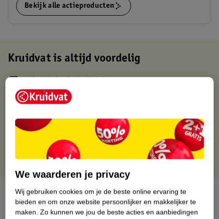
Bekijk alle actieproducten
Kruidvat is altijd voordelig
Gratis ophalen in de winkel
Op werkdagen voor 22:00 uur besteld, volgende dag in huis
Gratis thuisbezorgd vanaf 50.00
Gratis retourneren binnen 30 dagen
Gratis punten met je Kruidvat kaart
We waarderen je privacy
Over dit product
Wij gebruiken cookies om je de beste online ervaring te
bieden en om onze website persoonlijker en makkelijker te
maken.
Zo kunnen we jou de beste acties en aanbiedingen
Productinformatie